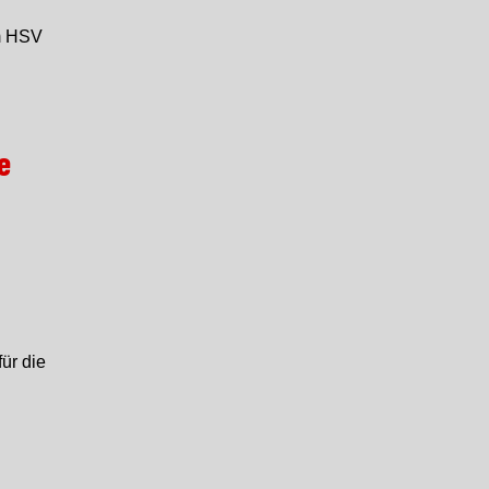
em HSV
e
ür die