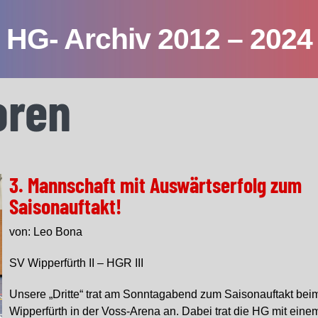
HG- Archiv 2012 – 2024
oren
3. Mannschaft mit Auswärtserfolg zum
Saisonauftakt!
von: Leo Bona
SV Wipperfürth II – HGR III
Unsere „Dritte“ trat am Sonntagabend zum Saisonauftakt be
Wipperfürth in der Voss-Arena an. Dabei trat die HG mit eine