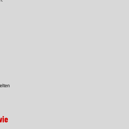
elten
wie