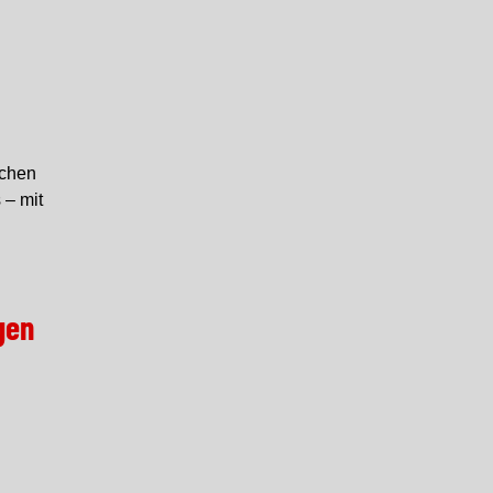
chen
 – mit
gen