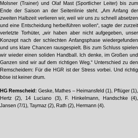
Molsner (Trainer) und Olaf Mast (Sportlicher Leiter) bis zu
Ende der Saison an der Seitenlinie steht. „Am Anfang de
zweiten Halbzeit verlieren wir, weil wir uns zu schnell absetze
und eine Entscheidung herbeiführen wollen“, sagte der zurzei
verletzte Torhüter, „wir haben aber nicht aufgegeben, unse
Konzept nach der schlechten Anfangsphase wiedergefunde
und uns klare Chancen rausgespielt. Bis zum Schluss spiele
wir wieder einen soliden Handball. Ich denke, im Großen un
Ganzen sind wir auf dem richtigen Weg.“ Unterschied zu de
Remscheidern: Für die HGR ist der Stress vorbei. Und richti
böse ist keiner drum.
HG Remscheid:
Geske, Mathes – Heimansfeld (1), Pflüger (1)
Hertz (2), 14 Luciano (3), F. Hinkelmann, Handschke (4)
Jansen (7/1), Taymaz (2), Rath (2), Hermann (4).