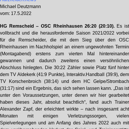
Michael Deutzmann
vom: 17.5.2022
HG Remscheid – OSC Rheinhausen 26:20 (20:10).
Es is
vollbracht und die herausfordernde Saison 2021/2022 vorbe
für die Remscheider, die mit dem Sieg über den OS
Rheinhausen im Nachholspiel an einem ungewohnten Termi
(Montagabend) erstens zum vierten Mal hintereinande
gewannen und dadurch zweitens einen versöhnliche
Abschluss hinlegten. Die 30:22 Zähler sowie Platz fünf hinte
dem TV Aldekerk (41:9 Punkte), Interaktiv.Handball (39:9), de
TV Korschenbroich (38:14) und dem HC Gelpe/Strombac
(31:17) sind ein Ergebnis, das sich sehen lassen kann. „Das is
unter den Voraussetzungen, unter denen wir hier gearbeite
haben dieses Jahr, absolut beachtlich“, fand auch Traine
Alexander Zapf, der erleichtert wirkte – nach insgesamt ach
Monaten mit einigen Verletzungssorgen, viele
Spielverlegungen und am Anfang des Jahres 2022 auch mi