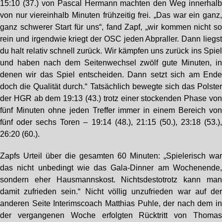
15:10 (37.) von Pascal Hermann machten den Weg innerhal
von nur viereinhalb Minuten frühzeitig frei. „Das war ein ganz
ganz schwerer Start für uns“, fand Zapf, „wir kommen nicht s
rein und irgendwie kriegt der OSC jeden Abpraller. Dann liegs
du halt relativ schnell zurück. Wir kämpfen uns zurück ins Spie
und haben nach dem Seitenwechsel zwölf gute Minuten, i
denen wir das Spiel entscheiden. Dann setzt sich am End
doch die Qualität durch.“ Tatsächlich bewegte sich das Polste
der HGR ab dem 19:13 (43.) trotz einer stockenden Phase vo
fünf Minuten ohne jeden Treffer immer in einem Bereich vo
fünf oder sechs Toren – 19:14 (48.), 21:15 (50.), 23:18 (53.)
26:20 (60.).
Zapfs Urteil über die gesamten 60 Minuten: „Spielerisch wa
das nicht unbedingt wie das Gala-Dinner am Wochenende
sondern eher Hausmannskost. Nichtsdestotrotz kann ma
damit zufrieden sein.“ Nicht völlig unzufrieden war auf de
anderen Seite Interimscoach Matthias Puhle, der nach dem i
der vergangenen Woche erfolgten Rücktritt von Thoma