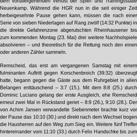
dem vorübergehenden Verlust der Spiel- und Trainingsstätt
Neuenkamp. Während die HGR nun in die seit einiger Zei
herbeigesehnte Pause gehen kann, müssen die nach eine
Serie von sieben Niederlagen auf Rang zwölf (14:32 Punkte) i
die direkte Gefahrenzone abgerutschten Rheinhausener bi
zum kommenden Montag (23. Mai) drei weitere Nachholspiel
absolvieren – und theoretisch für die Rettung noch den eine
oder anderen Zähler sammeln.
Remscheid, das erst am vergangenen Samstag mit eine
fulminanten Auftritt gegen Korschenbroich (39:32) überzeug
hatte, begann gegen die Gäste aus dem Ruhrgebiet in alle
Belangen enttäuschend – 3:7 (15.). Mit dem 8:8 (25.) durc
Dominic Luciano gelang der erste Ausgleich, ehe Remschei
erneut zwei Mal in Rückstand geriet – 8:9 (26.), 9:10 (28.). De
von Achim Jansen verwandelte Siebenmeter brachte kurz vo
der Pause das 10:10 (30.) und direkt nach dem Wechsel boge
die Hausherren auf den Weg zum Sieg ein. Weitere fünf Treffe
hintereinander vom 11:10 (33.) durch Felix Handschke bis zu