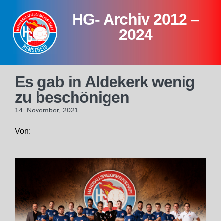
Skip
HG- Archiv 2012 –
to
content
2024
Es gab in Aldekerk wenig
zu beschönigen
14. November, 2021
Von: