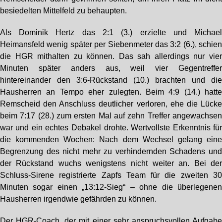
besiedelten Mittelfeld zu behaupten.
Als Dominik Hertz das 2:1 (3.) erzielte und Michae
Heimansfeld wenig später per Siebenmeter das 3:2 (6.), schie
die HGR mithalten zu können. Das sah allerdings nur vie
Minuten später anders aus, weil vier Gegentreffe
hintereinander den 3:6-Rückstand (10.) brachten und di
Hausherren an Tempo eher zulegten. Beim 4:9 (14.) hatt
Remscheid den Anschluss deutlicher verloren, ehe die Lück
beim 7:17 (28.) zum ersten Mal auf zehn Treffer angewachse
war und ein echtes Debakel drohte. Wertvollste Erkenntnis fü
die kommenden Wochen: Nach dem Wechsel gelang ein
Begrenzung des nicht mehr zu verhindernden Schadens un
der Rückstand wuchs wenigstens nicht weiter an. Bei de
Schluss-Sirene registrierte Zapfs Team für die zweiten 3
Minuten sogar einen „13:12-Sieg“ – ohne die überlegene
Hausherren irgendwie gefährden zu können.
Der HGR-Coach, der mit einer sehr anspruchsvollen Aufgab