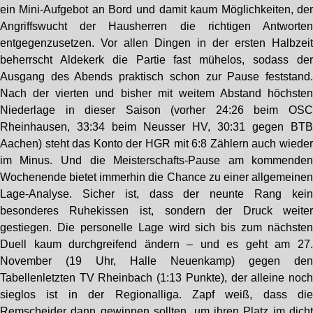
ein Mini-Aufgebot an Bord und damit kaum Möglichkeiten, de
Angriffswucht der Hausherren die richtigen Antworte
entgegenzusetzen. Vor allen Dingen in der ersten Halbzei
beherrscht Aldekerk die Partie fast mühelos, sodass de
Ausgang des Abends praktisch schon zur Pause feststand
Nach der vierten und bisher mit weitem Abstand höchste
Niederlage in dieser Saison (vorher 24:26 beim OS
Rheinhausen, 33:34 beim Neusser HV, 30:31 gegen BT
Aachen) steht das Konto der HGR mit 6:8 Zählern auch wiede
im Minus. Und die Meisterschafts-Pause am kommende
Wochenende bietet immerhin die Chance zu einer allgemeine
Lage-Analyse. Sicher ist, dass der neunte Rang kei
besonderes Ruhekissen ist, sondern der Druck weite
gestiegen. Die personelle Lage wird sich bis zum nächste
Duell kaum durchgreifend ändern – und es geht am 27
November (19 Uhr, Halle Neuenkamp) gegen de
Tabellenletzten TV Rheinbach (1:13 Punkte), der alleine noc
sieglos ist in der Regionalliga. Zapf weiß, dass di
Remscheider dann gewinnen sollten, um ihren Platz im dich