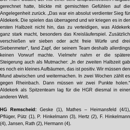
gerechnet hatte, blickte mit gemischten Gefühlen auf di
Angelegenheit zurück. „Das war ein absolut verdienter Sieg fü
Aldekerk. Die spielen das überragend und wir kriegen es in de
ersten Halbzeit nicht hin, das zu verteidigen, was Aldeker
ganz stark macht, besonders das Kreisläuferspiel. Zusätzlic
verschießen wir sieben oder acht freie Würfe und dre
Siebenmeter“, fand Zapf, der seinem Team deshalb allerding
keinen Vorwurf machte. Vielmehr nahm er die später
Steigerung auch als Mutmacher: „In der zweiten Halbzeit ga
es noch ein kleines Aufbäumen, das ist positiv. Wir müssen de
Mund abwischen und weitermachen. In zwei Wochen zählt e
gegen Rheinbach. Dann müssen wir zwei Punkte holen.
Aldekerk als Spitzenteam lag für die HGR diesmal in eine
anderen Welt.
HG Remscheid:
Geske (1), Mathes – Heimansfeld (4/1)
Pflüger, Pütz (1), P. Hinkelmann (3), Hertz (2), F. Hinkelman
(4), Jansen, Rath (2), Hermann (4).