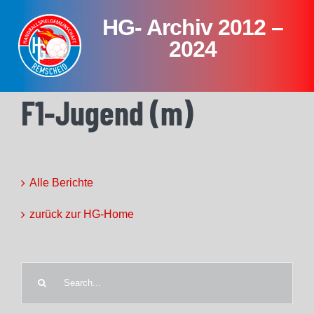
Skip
HG- Archiv 2012 –
to
content
2024
F1-Jugend (m)
Alle Berichte
zurück zur HG-Home
Search
for: