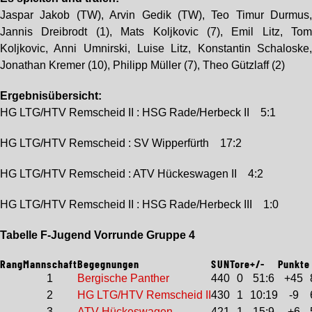
Jaspar Jakob (TW), Arvin Gedik (TW), Teo Timur Durmus
Jannis Dreibrodt (1), Mats Koljkovic (7), Emil Litz, To
Koljkovic, Anni Umnirski, Luise Litz, Konstantin Schaloske
Jonathan Kremer (10), Philipp Müller (7), Theo Gützlaff (2)
Ergebnisübersicht:
HG LTG/HTV Remscheid II : HSG Rade/Herbeck II 5:1
HG LTG/HTV Remscheid : SV Wipperfürth 17:2
HG LTG/HTV Remscheid : ATV Hückeswagen II 4:2
HG LTG/HTV Remscheid II : HSG Rade/Herbeck III 1:0
Tabelle F-Jugend Vorrunde Gruppe 4
Rang
Mannschaft
Begegnungen
S
U
N
Tore
+/-
Punkte
1
Bergische Panther
4
4
0
0
51:6
+45
2
HG LTG/HTV Remscheid II
4
3
0
1
10:19
-9
3
ATV Hückeswagen
4
2
1
1
15:9
+6