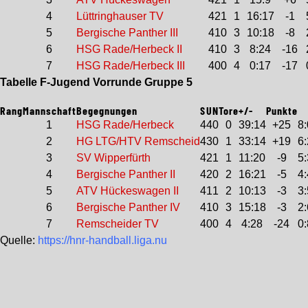
4
Lüttringhauser TV
4
2
1
1
16:17
-1
5
Bergische Panther III
4
1
0
3
10:18
-8
6
HSG Rade/Herbeck II
4
1
0
3
8:24
-16
7
HSG Rade/Herbeck III
4
0
0
4
0:17
-17
Tabelle F-Jugend Vorrunde Gruppe 5
Rang
Mannschaft
Begegnungen
S
U
N
Tore
+/-
Punkte
1
HSG Rade/Herbeck
4
4
0
0
39:14
+25
8:
2
HG LTG/HTV Remscheid
4
3
0
1
33:14
+19
6:
3
SV Wipperfürth
4
2
1
1
11:20
-9
5:
4
Bergische Panther II
4
2
0
2
16:21
-5
4:
5
ATV Hückeswagen II
4
1
1
2
10:13
-3
3:
6
Bergische Panther IV
4
1
0
3
15:18
-3
2:
7
Remscheider TV
4
0
0
4
4:28
-24
0:
Quelle:
https://hnr-handball.liga.nu