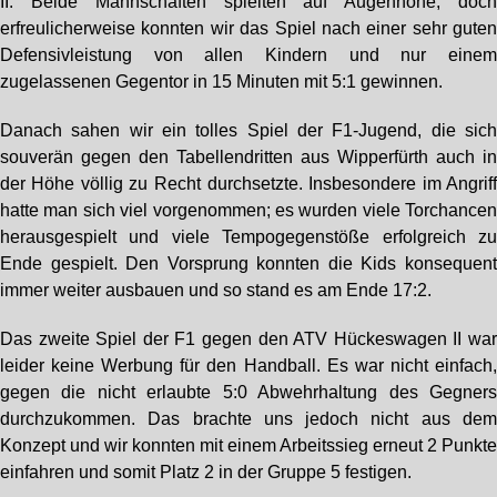
II. Beide Mannschaften spielten auf Augenhöhe, doc
erfreulicherweise konnten wir das Spiel nach einer sehr gute
Defensivleistung von allen Kindern und nur eine
zugelassenen Gegentor in 15 Minuten mit 5:1 gewinnen.
Danach sahen wir ein tolles Spiel der F1-Jugend, die sic
souverän gegen den Tabellendritten aus Wipperfürth auch i
der Höhe völlig zu Recht durchsetzte. Insbesondere im Angrif
hatte man sich viel vorgenommen; es wurden viele Torchance
herausgespielt und viele Tempogegenstöße erfolgreich z
Ende gespielt. Den Vorsprung konnten die Kids konsequen
immer weiter ausbauen und so stand es am Ende 17:2.
Das zweite Spiel der F1 gegen den ATV Hückeswagen II wa
leider keine Werbung für den Handball. Es war nicht einfach
gegen die nicht erlaubte 5:0 Abwehrhaltung des Gegner
durchzukommen. Das brachte uns jedoch nicht aus de
Konzept und wir konnten mit einem Arbeitssieg erneut 2 Punkt
einfahren und somit Platz 2 in der Gruppe 5 festigen.