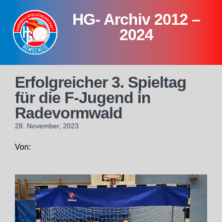
Skip
HG- Archiv 2012 –
to
content
2024
Erfolgreicher 3. Spieltag
für die F-Jugend in
Radevormwald
28. November, 2023
Von: