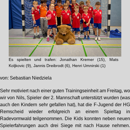
Es spielten und trafen: Jonathan Kremer (15), Mats
Koljkovic (9), Jannis Dreibrodt (6), Henri Umnirski (1)
von: Sebastian Niedziela
Sehr motiviert nach einer guten Trainingseinheit am Freitag, w
wir von Nils, Spieler der 2. Mannschaft unterstützt wurden (wa
auch den Kindern sehr gefallen hat), hat die F-Jugend der H
Remscheid wieder erfolgreich an einem Spieltag i
Radevormwald teilgenommen. Die Kids konnten neben neue
Spielerfahrungen auch drei Siege mit nach Hause nehmen