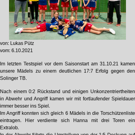
von: Lukas Pütz
vom: 6.10.2021
Im letzten Testspiel vor dem Saisonstart am 31.10.21 kame
unsere Mädels zu einem deutlichen 17:7 Erfolg gegen de
Solinger TB.
Nach einem 0:2 Rückstand und einigen Unkonzentriertheite
in Abwehr und Angriff kamen wir mit fortlaufender Spieldaue
immer besser ins Spiel.
Im Angriff konnten sich gleich 6 Mädels in die Torschützenlist
eintragen. Hier verdiente sich Hanna mit drei Toren ei
Extralob.
In der Abwehr führte die Umstellung von der 1:5 Deckung au