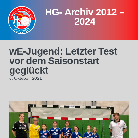
Skip
HG- Archiv 2012 –
to
content
2024
wE-Jugend: Letzter Test
vor dem Saisonstart
geglückt
6. Oktober, 2021