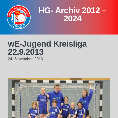
Skip
HG- Archiv 2012 –
to
content
2024
wE-Jugend Kreisliga
22.9.2013
24. September, 2013