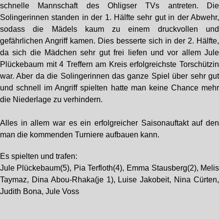
schnelle Mannschaft des Ohligser TVs antreten. Di
Solingerinnen standen in der 1. Hälfte sehr gut in der Abwehr
sodass die Mädels kaum zu einem druckvollen un
gefährlichen Angriff kamen. Dies besserte sich in der 2. Hälfte
da sich die Mädchen sehr gut frei liefen und vor allem Jul
Plückebaum mit 4 Treffern am Kreis erfolgreichste Torschützi
war. Aber da die Solingerinnen das ganze Spiel über sehr gu
und schnell im Angriff spielten hatte man keine Chance meh
die Niederlage zu verhindern.
Alles in allem war es ein erfolgreicher Saisonauftakt auf de
man die kommenden Turniere aufbauen kann.
Es spielten und trafen:
Jule Plückebaum(5), Pia Terfloth(4), Emma Stausberg(2), Meli
Taymaz, Dina Abou-Rhaka(je 1), Luise Jakobeit, Nina Cürten
Judith Bona, Jule Voss