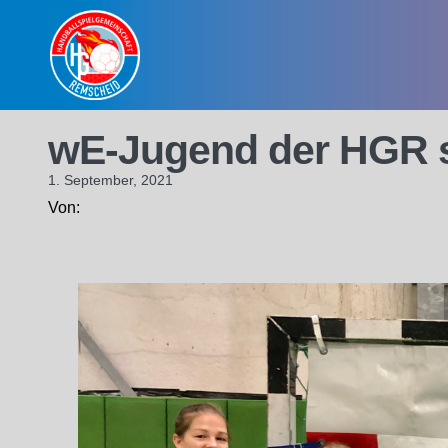
Skip
to
content
wE-Jugend der HGR st
1. September, 2021
Von: