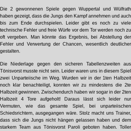
Die 2 gewonnenen Spiele gegen Wuppertal und Wülfrat
haben gezeigt, dass die Jungs den Kampf annehmen und auc
bis zum Ende durchspielen. Leider gibt es noch zu viel
technische Fehler und freie Würfe vor dem Tor werden noch z
oft vergeben. Man könnte das Ergebnis, bei Abstellung de
Fehler und Verwertung der Chancen, wesentlich deutliche
gestalten.
Die Niederlage gegen den sicheren Tabellenzweiten au
Tönisvorst musste nicht sein. Leider waren uns in diesem Spie
zwei Unparteiische im Weg. Wurden wir in der 1ten Halbzei
noch klar benachteiligt, konnten wir zu mindestens die 2t
Halbzeit gewinnen. Zwischendurch haben wir sogar in der 2te
Halbzeit 4 Tore aufgeholt! Daraus lässt sich leider nu
Vermuten, wie das gesamte Spiel, bei unparteiische
Schiedsrichtern, ausgegangen wäre. Stolz macht uns Trainer
dass sich die Jungs nicht hängen gelassen haben und de
starkem Team aus Tönisvorst Paroli geboten haben. Tolle