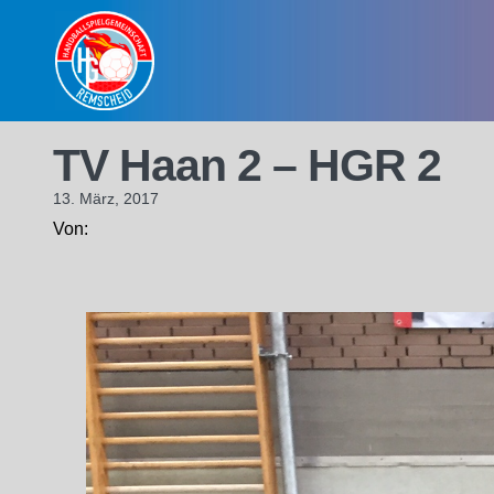
Skip
to
content
TV Haan 2 – HGR 2
13. März, 2017
Von: