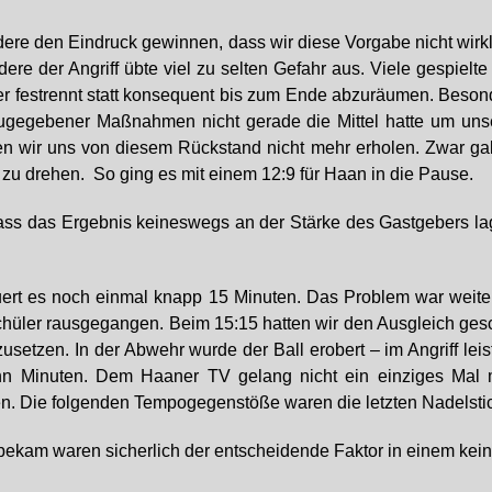
ndere den Eindruck gewinnen, dass wir diese Vorgabe nicht wirkl
re der Angriff übte viel zu selten Gefahr aus. Viele gespielte
festrennt statt konsequent bis zum Ende abzuräumen. Besonder
ugegebener Maßnahmen nicht gerade die Mittel hatte um unse
nten wir uns von diesem Rückstand nicht mehr erholen. Zwar g
 zu drehen. So ging es mit einem 12:9 für Haan in die Pause.
ass das Ergebnis keineswegs an der Stärke des Gastgebers lag
uert es noch einmal knapp 15 Minuten. Das Problem war weiterh
hüler rausgegangen. Beim 15:15 hatten wir den Ausgleich gesch
setzen. In der Abwehr wurde der Ball erobert – im Angriff leis
ehn Minuten. Dem Haaner TV gelang nicht ein einziges Mal 
. Die folgenden Tempogegenstöße waren die letzten Nadelstic
 bekam waren sicherlich der entscheidende Faktor in einem ke