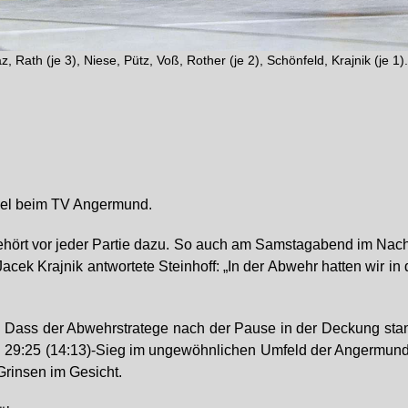
, Rath (je 3), Niese, Pütz, Voß, Rother (je 2), Schönfeld, Krajnik (je 1).
iel beim TV Angermund.
ehört vor jeder Partie dazu. So auch am Samstagabend im Na
acek Krajnik antwortete Steinhoff: „In der Abwehr hatten wir i
en. Dass der Abwehrstratege nach der Pause in der Deckung stan
29:25 (14:13)-Sieg im ungewöhnlichen Umfeld der Angermunder „
Grinsen im Gesicht.