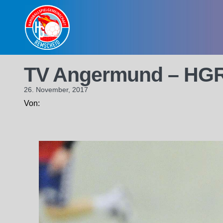
Skip
to
content
TV Angermund – HG
26. November, 2017
Von: