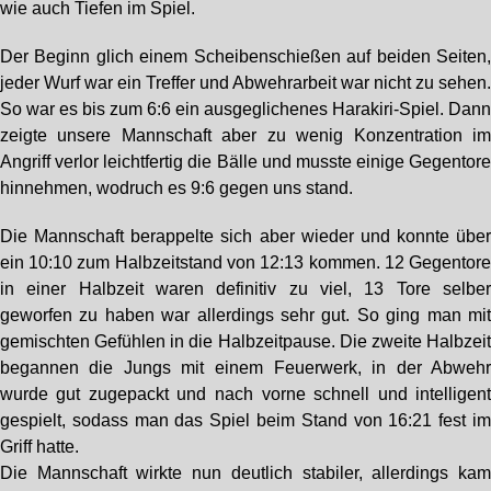
wie auch Tiefen im Spiel.
Der Beginn glich einem Scheibenschießen auf beiden Seiten
jeder Wurf war ein Treffer und Abwehrarbeit war nicht zu sehen
So war es bis zum 6:6 ein ausgeglichenes Harakiri-Spiel. Dan
zeigte unsere Mannschaft aber zu wenig Konzentration i
Angriff verlor leichtfertig die Bälle und musste einige Gegentor
hinnehmen, wodruch es 9:6 gegen uns stand.
Die Mannschaft berappelte sich aber wieder und konnte übe
ein 10:10 zum Halbzeitstand von 12:13 kommen. 12 Gegentor
in einer Halbzeit waren definitiv zu viel, 13 Tore selbe
geworfen zu haben war allerdings sehr gut. So ging man mi
gemischten Gefühlen in die Halbzeitpause. Die zweite Halbzei
begannen die Jungs mit einem Feuerwerk, in der Abweh
wurde gut zugepackt und nach vorne schnell und intelligen
gespielt, sodass man das Spiel beim Stand von 16:21 fest i
Griff hatte.
Die Mannschaft wirkte nun deutlich stabiler, allerdings ka