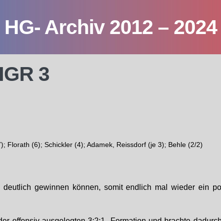
HG- Archiv 2012 – 2024
HGR 3
; Florath (6); Schickler (4); Adamek, Reissdorf (je 3); Behle (2/2)
n deutlich gewinnen können, somit endlich mal wieder ein pos
 der offensiv ausgelegten 3:2:1- Formation und brachte dadurch