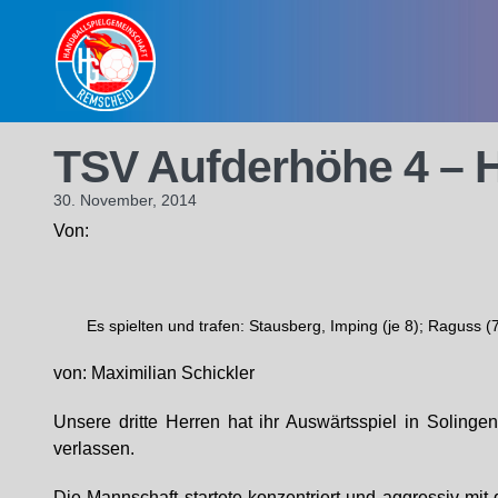
Skip
to
content
TSV Aufderhöhe 4 – 
30. November, 2014
Von:
Es spielten und trafen: Stausberg, Imping (je 8); Raguss (7)
von: Maximilian Schickler
Unsere dritte Herren hat ihr Auswärtsspiel in Solinge
verlassen.
Die Mannschaft startete konzentriert und aggressiv mit