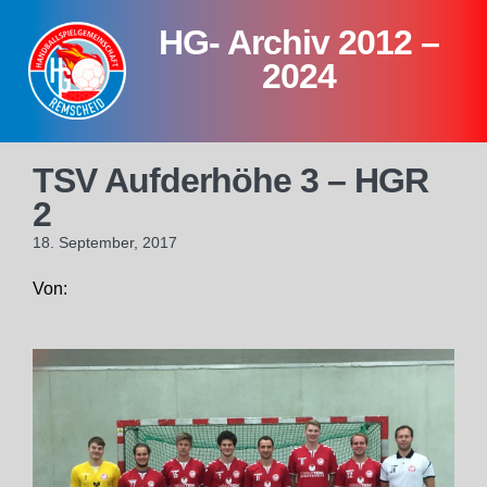
Skip
HG- Archiv 2012 –
to
content
2024
TSV Aufderhöhe 3 – HGR
2
18. September, 2017
Von: