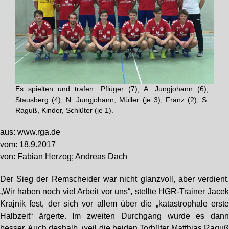
Es spielten und trafen: Pflüger (7), A. Jungjohann (6),
Stausberg (4), N. Jungjohann, Müller (je 3), Franz (2), S.
Raguß, Kinder, Schlüter (je 1).
aus: www.rga.de
vom: 18.9.2017
von: Fabian Herzog; Andreas Dach
Der Sieg der Remscheider war nicht glanzvoll, aber verdient
„Wir haben noch viel Arbeit vor uns“, stellte HGR-Trainer Jace
Krajnik fest, der sich vor allem über die „katastrophale erst
Halbzeit“ ärgerte. Im zweiten Durchgang wurde es dan
besser. Auch deshalb, weil die beiden Torhüter Matthias Ragu