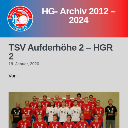
Skip
HG- Archiv 2012 –
to
content
2024
TSV Aufderhöhe 2 – HGR
2
19. Januar, 2020
Von: