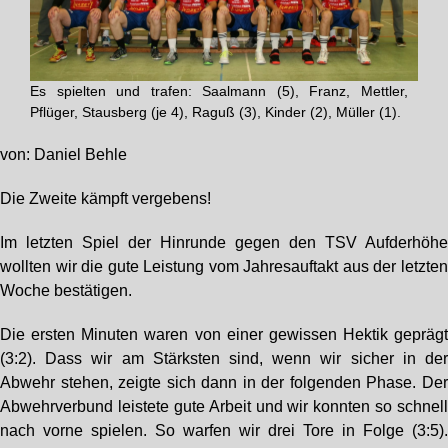
Es spielten und trafen: Saalmann (5), Franz, Mettler,
Pflüger, Stausberg (je 4), Raguß (3), Kinder (2), Müller (1).
von: Daniel Behle
Die Zweite kämpft vergebens!
Im letzten Spiel der Hinrunde gegen den TSV Aufderhöh
wollten wir die gute Leistung vom Jahresauftakt aus der letzte
Woche bestätigen.
Die ersten Minuten waren von einer gewissen Hektik gepräg
(3:2). Dass wir am Stärksten sind, wenn wir sicher in de
Abwehr stehen, zeigte sich dann in der folgenden Phase. De
Abwehrverbund leistete gute Arbeit und wir konnten so schnel
nach vorne spielen. So warfen wir drei Tore in Folge (3:5)