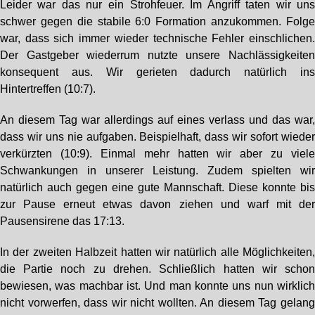
Leider war das nur ein Strohfeuer. Im Angriff taten wir un
schwer gegen die stabile 6:0 Formation anzukommen. Folg
war, dass sich immer wieder technische Fehler einschlichen
Der Gastgeber wiederrum nutzte unsere Nachlässigkeite
konsequent aus. Wir gerieten dadurch natürlich in
Hintertreffen (10:7).
An diesem Tag war allerdings auf eines verlass und das war
dass wir uns nie aufgaben. Beispielhaft, dass wir sofort wiede
verkürzten (10:9). Einmal mehr hatten wir aber zu viel
Schwankungen in unserer Leistung. Zudem spielten wi
natürlich auch gegen eine gute Mannschaft. Diese konnte bi
zur Pause erneut etwas davon ziehen und warf mit de
Pausensirene das 17:13.
In der zweiten Halbzeit hatten wir natürlich alle Möglichkeiten
die Partie noch zu drehen. Schließlich hatten wir scho
bewiesen, was machbar ist. Und man konnte uns nun wirklic
nicht vorwerfen, dass wir nicht wollten. An diesem Tag gelan