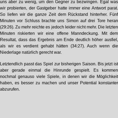
uns aber zu wenig, um den Gegner zu bezwingen. Egal wa
wir probierten, der Gastgeber hatte immer eine Antwort parat
So liefen wir die ganze Zeit dem Rückstand hinterher. Fün
Minuten vor Schluss brachte uns Simon auf drei Tore hera
(29:26). Zu mehr reichte es jedoch leider nicht mehr. Die letzte
Minuten riskierten wir eine offene Manndeckung. Mit de
Resultat, dass das Ergebnis am Ende deutlich höher ausfiel
als wir es verdient gehabt hätten (34:27). Auch wenn di
Niederlage natürlich gerecht war.
Letztendlich passt das Spiel zur bisherigen Saison. Bis jetzt is
aber gerade einmal die Hinrunde gespielt. Es komme
nochmal genauso viele Spiele, in denen wir die Möglichkei
haben, es besser zu machen und unser Potential konstante
abzurufen.