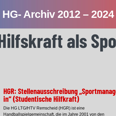
HG- Archiv 2012 – 2024
Hilfskraft als S
HGR: Stellenausschreibung „Sportmanag
in“ (Studentische Hilfkraft)
Die HG LTG/HTV Remscheid (HGR) ist eine
Handballspielgemeinschaft, die im Jahre 2001 von den