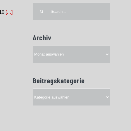
r
Search
 10
[…]
for:
Archiv
Archiv
Beitragskategorie
Beitragskategorie