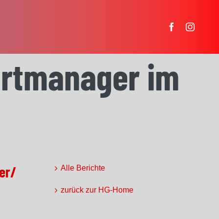
portmanager im
er/
Alle Berichte
zurück zur HG-Home