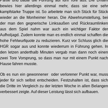
Partie und baute die Führung auf fünf Tore aus. Die Dritte
bewies hier allerdings einmal mehr, dass sie eine seh
kampfstarke Truppe ist. So arbeitete man sich Stück für Stüc
wieder an die Monheimer heran. Die Abwehrumstellung, be
der man den gegnerische Linksaußen und Rückraumlinke
aus dem Spiel nahm war auch ein wichtiger Faktor de
Aufholjagd. Zudem konnte man es endlich einmal schaffen di
hohe Fehlwurfquote zu reduzieren. Kurz vor Schluss glich di
HGR sogar aus und konnte wiederrum in Führung gehen. I
den letzen anderthalb Minuten vergab man dann noch eine
zwei Tore Vorsprung, so dass man nur mit einem Punkt nac
Hause fahren musste.
Ob es nun ein gewonnener oder verlorener Punkt war, mus
jeder für sich selbst entscheiden. Festzuhalten ist, dass sic
die Dritte im Vergleich zu der letzten Woche in allen Belange
verbessert zeigte. Auf dieser Leistung lässt sich aufbauen.