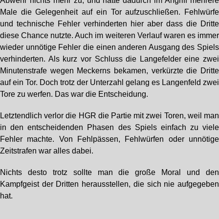
Abwehr nichts mehr zu, und hatte dadurch im Angriff mehrer
Male die Gelegenheit auf ein Tor aufzuschließen. Fehlwürf
und technische Fehler verhinderten hier aber dass die Dritt
diese Chance nutzte. Auch im weiteren Verlauf waren es imme
wieder unnötige Fehler die einen anderen Ausgang des Spiel
verhinderten. Als kurz vor Schluss die Langefelder eine zwe
Minutenstrafe wegen Meckerns bekamen, verkürzte die Dritt
auf ein Tor. Doch trotz der Unterzahl gelang es Langenfeld zwe
Tore zu werfen. Das war die Entscheidung.
Letztendlich verlor die HGR die Partie mit zwei Toren, weil ma
in den entscheidenden Phasen des Spiels einfach zu viel
Fehler machte. Von Fehlpässen, Fehlwürfen oder unnötig
Zeitstrafen war alles dabei.
Nichts desto trotz sollte man die große Moral und de
Kampfgeist der Dritten herausstellen, die sich nie aufgegebe
hat.