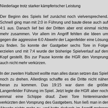
Niederlage trotz starker kämpferischer Leistung
Der Beginn des Spiels lief zunächst noch vielversprechend
Schnell ging man mit 2:0 in Führung und baute diese auch au
4:1 aus. Danach lief bei der Dritten aber erst einmal nicht
mehr zusammen. Vor allem im Angriff fehlten die Ideen u
gegen die aggressive 6:0 Abwehr der Lagenfelder eine Lösun
zu finden. So konnte der Gastgeber sechs Tore in Folg
erzielen und mit 7:4 wurde der bisherige Spielverlauf auf de
Kopf gestellt. Bis zur Pause konnte die HGR den Vorsprun
auch nicht mehr verkürzen.
In der zweiten Halbzeit wollte man alles daran setzen das Spie
noch zu drehen. Allerdings schaffte es die Dritte nicht nähe
heran zu kommen. Das 19:15 war dann die größt
Langenfelder Führung im Spiel. Jetzt legte die HGR aber noc
einmal eine Schippe drauf. Zwei Tore hintereinande
verkürzten den Vorsprung des Gastgebers. Nun ließ man in de