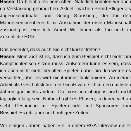
Hesse:
Da bleibt alles beim Alten. Natürlich könnten wir auc
da Verstärkung gebrauchen. Aktuell machen Bernd Pflüger al
Jugendkoordinator und Georg Stausberg, der für de
Männerseniorenbereich mit Ausnahme der ersten Mannschaf
zuständig ist, eine tolle Arbeit. Wir führen als Trio auch i
Zukunft die HGR.
Das bedeutet, dass auch Sie nicht kürzer treten?
Hesse:
Mein Ziel ist es, dass ich zum Beispiel nicht mehr a
Kampfrichtertisch sitzen muss. Außerdem kann es sein, das
ich auch nicht mehr bei allen Spielen dabei bin. Ich werde e
versuchen, aber es wird nicht immer funktionieren. An meine
Arbeit als Geschäftsführer der GmbH wird sich in den nächste
Jahren gar nichts ändern. Da muss ich übrigens auch nich
tagtäglich tätig sein. Natürlich gibt es Phasen, in denen viel a
steht. Gespräche mit Spielern oder mit Sponsoren zu
Beispiel. Es gibt aber auch ruhigere Zeiten.
Vor einigen Jahren haben Sie in einem RGA-Interview die 2