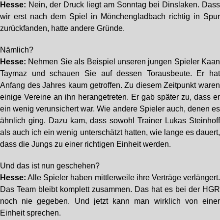
Hesse:
Nein, der Druck liegt am Sonntag bei Dinslaken. Das
wir erst nach dem Spiel in Mönchengladbach richtig in Spu
zurückfanden, hatte andere Gründe.
Nämlich?
Hesse:
Nehmen Sie als Beispiel unseren jungen Spieler Kaa
Taymaz und schauen Sie auf dessen Torausbeute. Er ha
Anfang des Jahres kaum getroffen. Zu diesem Zeitpunkt ware
einige Vereine an ihn herangetreten. Er gab später zu, dass e
ein wenig verunsichert war. Wie andere Spieler auch, denen e
ähnlich ging. Dazu kam, dass sowohl Trainer Lukas Steinhof
als auch ich ein wenig unterschätzt hatten, wie lange es dauert
dass die Jungs zu einer richtigen Einheit werden.
Und das ist nun geschehen?
Hesse:
Alle Spieler haben mittlerweile ihre Verträge verlängert
Das Team bleibt komplett zusammen. Das hat es bei der HG
noch nie gegeben. Und jetzt kann man wirklich von eine
Einheit sprechen.