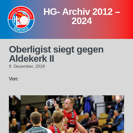
Skip
HG- Archiv 2012 –
to
content
2024
Oberligist siegt gegen
Aldekerk II
9. Dezember, 2018
Von: