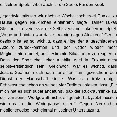
einzelner Spieler. Aber auch für die Seele. Für den Kopf.
„Irgendwie müssen wir nächste Woche noch zwei Punkte z
Hause gegen Neukirchen einfahren“, sagte Trainer Luka
Steinhoff. Er vermisste die Selbstverständlichkeiten im Spiel
„Vorne und hinten war das zu wenig gegen Aldekerk.“ Gena
deshalb ist es so wichtig, dass einige der angeschlagene
Akteure zurückkommen und der Kader wieder meh
Möglichkeiten bietet, auf bestimmte Situationen zu reagieren
Dass der Sportliche Leiter aushilft, wird in Zukunft nich
selbstverständlich sein. Gleichwohl war es wichtig, das
Joscha Saalmann sich nach nur einer Trainingswoche in de
Dienst der Mannschaft stellte. Was sich trotz einige
Fehlversuche schon an seinen vier Treffern ablesen lässt. „Fü
mich hat es sich super angefühlt“, gab der Rückraumlinke zu
der von seiner Wurfgewalt nichts eingebüßt hat. „Jetzt müsse
wir uns in die Winterpause retten.“ Gegen Neukirche
möglicherweise noch einmal mit seiner Unterstützung.