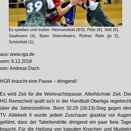
Es spielten und trafen: Heimansfeld (8/3), Pütz (6), Voß (5),
Saalmann (4), Baier, Dobrolowicz, Rother, Rath (je 2),
Schönfeld (1).
aus: www.rga.de
vom: 9.12.2018
von: Andreas Dach
HGR braucht eine Pause – dringend!
Es wird Zeit für die Weihnachtspause. Allerhöchste Zeit. Di
HG Remscheid quält sich in der Handball-Oberliga regelrech
über die Jahresziellinie. Beim 32:29 (16:13)-Sieg gegen de
TV Aldekerk II wurde jedem Zuschauer glasklar vor Auge
geführt, dass der Tabellendritte dringend ein paar freie Tag
braucht. Für die Heilung von kaputten Knochen und Muskel