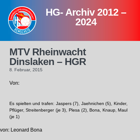
Skip
HG- Archiv 2012 –
to
content
2024
MTV Rheinwacht
Dinslaken – HGR
8. Februar, 2015
Von:
Es spielten und trafen: Jaspers (7), Jaehnichen (5), Kinder,
Pflüger, Streitenberger (je 3), Plesa (2), Bona, Knaup, Maul
(je 1)
von: Leonard Bona