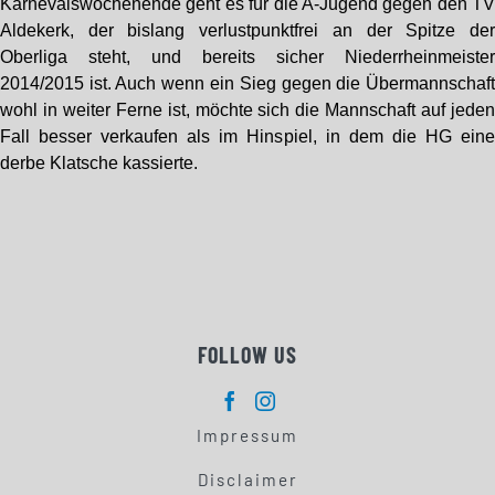
Karnevalswochenende geht es für die A-Jugend gegen den T
Aldekerk, der bislang verlustpunktfrei an der Spitze de
Oberliga steht, und bereits sicher Niederrheinmeiste
2014/2015 ist. Auch wenn ein Sieg gegen die Übermannschaf
wohl in weiter Ferne ist, möchte sich die Mannschaft auf jede
Fall besser verkaufen als im Hinspiel, in dem die HG ein
derbe Klatsche kassierte.
FOLLOW US
Impressum
Disclaimer