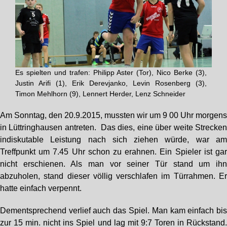
Es spielten und trafen: Philipp Aster (Tor), Nico Berke (3),
Justin Arifi (1), Erik Derevjanko, Levin Rosenberg (3),
Timon Mehlhorn (9), Lennert Herder, Lenz Schneider
Am Sonntag, den 20.9.2015, mussten wir um 9 00 Uhr morgen
in Lüttringhausen antreten. Das dies, eine über weite Strecke
indiskutable Leistung nach sich ziehen würde, war a
Treffpunkt um 7.45 Uhr schon zu erahnen. Ein Spieler ist ga
nicht erschienen. Als man vor seiner Tür stand um ih
abzuholen, stand dieser völlig verschlafen im Türrahmen. E
hatte einfach verpennt.
Dementsprechend verlief auch das Spiel. Man kam einfach bi
zur 15 min. nicht ins Spiel und lag mit 9:7 Toren in Rückstand