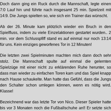
Doch dann ging ein Ruck durch die Mannschaft, legte eine
7:0 Lauf hin und führte nach insgesamt 25 min. Spielzeit mi
14:9. Die Jungs spielten so, wie sich ein Trainer das wünscht.
Ab der 26. Minute kam plötzlich wieder ein Bruch in de
Spielfluss, indem zu viele Einzelaktionen gestartet wurden.. 
min. vor dem Schlusspfiff stand es auf einmal nur noch 13:1
für uns. Kein einziges geworfenes Tor in 12 Minuten!
Die letzten zwei Spielminuten machten mich dann doch seh
stolz. Die Mannschaft spulte auf einmal die gelernte
Spielzüge mit einer nicht zu erklärenden Ruhe herunter, s
dass man wieder zu einfachen Toren kam und das Spiel knap
nach Hause schaukelte. Man hatte das Gefühl, dass die Jung
den Schalter schon umlegen können, wenn es nötig wird
Klasse!
Bezeichnend war das letzte Tor von Nico. Dieser Spieler hatt
bis vor 3 Monaten noch die Fußballschuhe an!! Er setzte sic