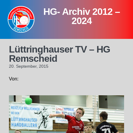
Skip
HG- Archiv 2012 –
to
content
2024
Lüttringhauser TV – HG
Remscheid
20. September, 2015
Von: