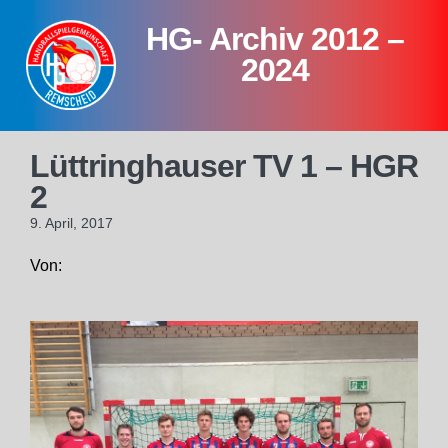
Skip
HG- Archiv 2012 –
to
content
2024
Lüttringhauser TV 1 – HGR
2
9. April, 2017
Von: