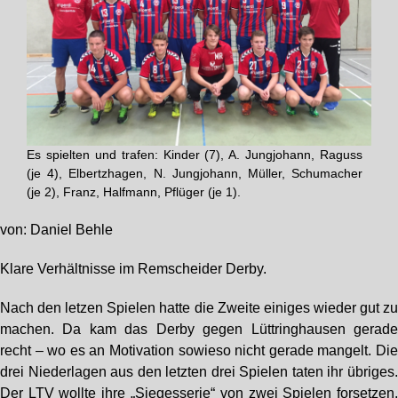
Es spielten und trafen: Kinder (7), A. Jungjohann, Raguss
(je 4), Elbertzhagen, N. Jungjohann, Müller, Schumacher
(je 2), Franz, Halfmann, Pflüger (je 1).
von: Daniel Behle
Klare Verhältnisse im Remscheider Derby.
Nach den letzen Spielen hatte die Zweite einiges wieder gut z
machen. Da kam das Derby gegen Lüttringhausen gerad
recht – wo es an Motivation sowieso nicht gerade mangelt. Di
drei Niederlagen aus den letzten drei Spielen taten ihr übriges
Der LTV wollte ihre „Siegesserie“ von zwei Spielen forsetzen