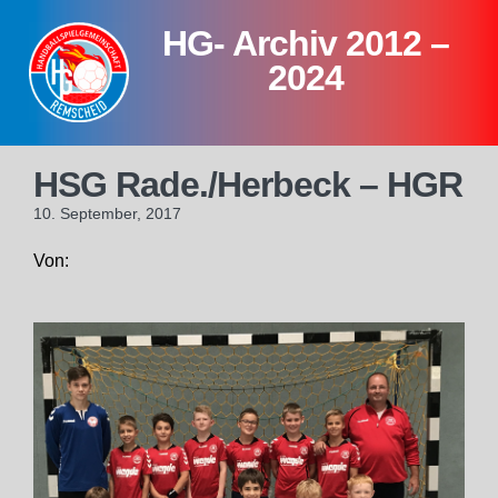
Skip
HG- Archiv 2012 –
to
content
2024
HSG Rade./Herbeck – HGR
10. September, 2017
Von: