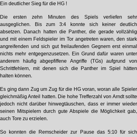
Ein deutlicher Sieg für die HG !
Die ersten zehn Minuten des Spiels verliefen seh
ausgeglichen. Bis zum 3:4 konnte sich keiner deutlic
absetzen. Danach hatten die Panther, die gerade vollzähli
und mit einem Feldspieler im Tor angetreten waren, den star
angreifenden und sich gut freilaufenden Gegnern erst einma
nichts mehr entgegenzusetzen. Ein Grund dafür waren unte
anderem häufig abgepfiffene Angriffe (TGs) aufgrund vo
Schrittfehlern, mit denen sich die Panther im Spiel hätte
halten können.
Es ging dann Zug um Zug für die HG voran, woran alle Spiele
gleichmäßig Anteil hatten. Die hohe Trefferzahl von Arndt sollt
jedoch nicht darüber hinwegtäuschen, dass er immer wiede
seinen Mitspielern durch gute Abspiele die Möglichkeit gab
auch Tore zu erzielen.
So konnten die Remscheider zur Pause das 5:10 für sic