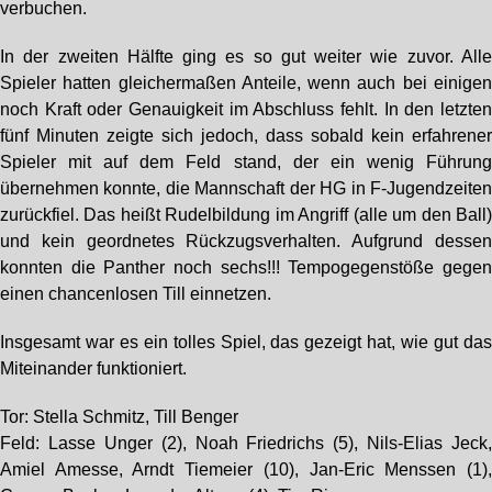
verbuchen.
In der zweiten Hälfte ging es so gut weiter wie zuvor. All
Spieler hatten gleichermaßen Anteile, wenn auch bei einige
noch Kraft oder Genauigkeit im Abschluss fehlt. In den letzte
fünf Minuten zeigte sich jedoch, dass sobald kein erfahrene
Spieler mit auf dem Feld stand, der ein wenig Führun
übernehmen konnte, die Mannschaft der HG in F-Jugendzeite
zurückfiel. Das heißt Rudelbildung im Angriff (alle um den Ball
und kein geordnetes Rückzugsverhalten. Aufgrund desse
konnten die Panther noch sechs!!! Tempogegenstöße gege
einen chancenlosen Till einnetzen.
Insgesamt war es ein tolles Spiel, das gezeigt hat, wie gut da
Miteinander funktioniert.
Tor: Stella Schmitz, Till Benger
Feld: Lasse Unger (2), Noah Friedrichs (5), Nils-Elias Jeck
Amiel Amesse, Arndt Tiemeier (10), Jan-Eric Menssen (1)