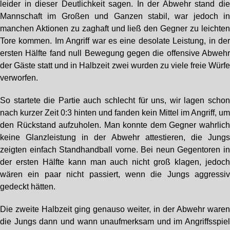
leider in dieser Deutlichkeit sagen. In der Abwehr stand di
Mannschaft im Großen und Ganzen stabil, war jedoch i
manchen Aktionen zu zaghaft und ließ den Gegner zu leichte
Tore kommen. Im Angriff war es eine desolate Leistung, in de
ersten Hälfte fand null Bewegung gegen die offensive Abweh
der Gäste statt und in Halbzeit zwei wurden zu viele freie Würf
verworfen.
So startete die Partie auch schlecht für uns, wir lagen scho
nach kurzer Zeit 0:3 hinten und fanden kein Mittel im Angriff, u
den Rückstand aufzuholen. Man konnte dem Gegner wahrlic
keine Glanzleistung in der Abwehr attestieren, die Jung
zeigten einfach Standhandball vorne. Bei neun Gegentoren i
der ersten Hälfte kann man auch nicht groß klagen, jedoc
wären ein paar nicht passiert, wenn die Jungs aggressi
gedeckt hätten.
Die zweite Halbzeit ging genauso weiter, in der Abwehr ware
die Jungs dann und wann unaufmerksam und im Angriffsspie