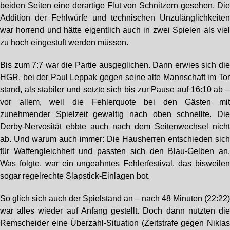
beiden Seiten eine derartige Flut von Schnitzern gesehen. Di
Addition der Fehlwürfe und technischen Unzulänglichkeite
war horrend und hätte eigentlich auch in zwei Spielen als vie
zu hoch eingestuft werden müssen.
Bis zum 7:7 war die Partie ausgeglichen. Dann erwies sich di
HGR, bei der Paul Leppak gegen seine alte Mannschaft im To
stand, als stabiler und setzte sich bis zur Pause auf 16:10 ab 
vor allem, weil die Fehlerquote bei den Gästen mi
zunehmender Spielzeit gewaltig nach oben schnellte. Di
Derby-Nervosität ebbte auch nach dem Seitenwechsel nich
ab. Und warum auch immer: Die Hausherren entschieden sic
für Waffengleichheit und passten sich den Blau-Gelben an
Was folgte, war ein ungeahntes Fehlerfestival, das bisweile
sogar regelrechte Slapstick-Einlagen bot.
So glich sich auch der Spielstand an – nach 48 Minuten (22:22
war alles wieder auf Anfang gestellt. Doch dann nutzten di
Remscheider eine Überzahl-Situation (Zeitstrafe gegen Nikla