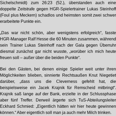
Sichelschmidt) zum 26:23 (52.), überstanden auch ein
doppelte Zeitstrafe gegen HGR-Spielertrainer Lukas Steinhof
(Foul plus Meckern) schadlos und heimsten somit zwei schwe
erarbeitete Punkte ein.
„Das war nicht schön, aber wenigstens erfolgreich“, fasst
HGR-Manager Ralf Hesse die 60 Minuten zusammen, währen
sein Trainer Lukas Steinhoff nach der Gala gegen Überruh
diesmal zunächst gar nicht wusste, „worüber ich mich heut
freuen soll – außer über die beiden Punkte“.
Bei den Gästen, bei denen einige Spieler weit unter ihre
Möglichkeiten blieben, sinnierte Rechtsaußen Knut Niegetie
darüber, „dass uns die Cleverness gefehlt hat, di
beispielsweise ein Jacek Krajnik für Remscheid mitbringt“
Krajnik saß lange auf der Bank, erzielte in der Schlussphas
aber fünf Treffer. Derweil ärgerte sich TuS-Abteilungsleite
Eckhard Schmied: „Eigentlich hätten wir hier heute gewinne
können.“ Aber eigentlich soll man ja auch mehr Milch trinken.