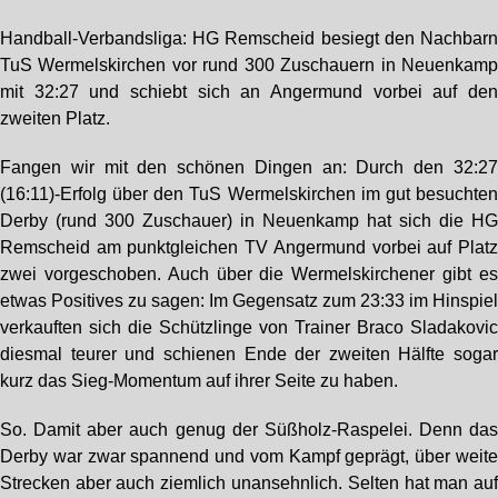
Handball-Verbandsliga: HG Remscheid besiegt den Nachbar
TuS Wermelskirchen vor rund 300 Zuschauern in Neuenkam
mit 32:27 und schiebt sich an Angermund vorbei auf de
zweiten Platz.
Fangen wir mit den schönen Dingen an: Durch den 32:2
(16:11)-Erfolg über den TuS Wermelskirchen im gut besuchte
Derby (rund 300 Zuschauer) in Neuenkamp hat sich die H
Remscheid am punktgleichen TV Angermund vorbei auf Plat
zwei vorgeschoben. Auch über die Wermelskirchener gibt e
etwas Positives zu sagen: Im Gegensatz zum 23:33 im Hinspie
verkauften sich die Schützlinge von Trainer Braco Sladakovi
diesmal teurer und schienen Ende der zweiten Hälfte soga
kurz das Sieg-Momentum auf ihrer Seite zu haben.
So. Damit aber auch genug der Süßholz-Raspelei. Denn da
Derby war zwar spannend und vom Kampf geprägt, über weit
Strecken aber auch ziemlich unansehnlich. Selten hat man au