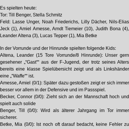
Es spielten heute:
Tor: Till Benger, Stella Schmitz
Feld: Lasse Unger, Noah Friederichs, Lilly Dächer, Nils-Elia
Jeck (1), Amiel Amesse, Arndt Tiemeier (10), Judith Bona (4)
Leander Altena (3), Lucas Tepper (1), Mia Betke
In der Vorrunde und der Hinrunde spielten folgende Kids:
Altena, Leander (15 Tore Vorrunde/8 Hinrunde): Unser ger
gesehener „“Gast““ aus der F-Jugend, der trotz seines Alter
bereits eine klasse Spielübersicht zeigt und als Linkshände
eine „“Waffe““ ist.
Amesse, Amiel (0/1): Später dazu gestoßen zeigt er sich imme
besser vor allem in der Defensive und im Passspiel.
Becker, Connor (0/0): Zieht sich an der Mannschaft hoch un
spielt auch solide
Benger, Till (0/0): Wird als älterer Jahrgang im Tor imme
sicherer.
Betke, Mia (0/0): Ist noch oft darauf bedacht, keine Fehler z