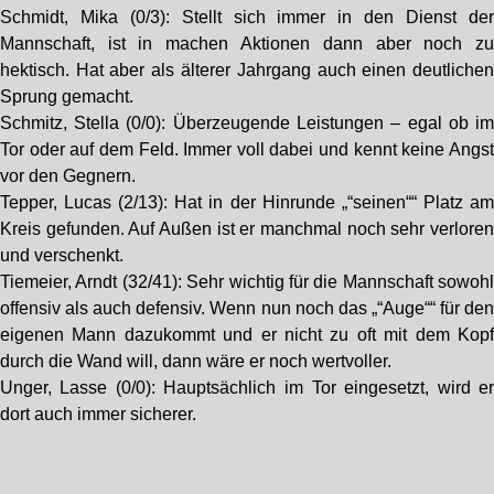
Schmidt, Mika (0/3): Stellt sich immer in den Dienst de
Mannschaft, ist in machen Aktionen dann aber noch z
hektisch. Hat aber als älterer Jahrgang auch einen deutliche
Sprung gemacht.
Schmitz, Stella (0/0): Überzeugende Leistungen – egal ob i
Tor oder auf dem Feld. Immer voll dabei und kennt keine Angs
vor den Gegnern.
Tepper, Lucas (2/13): Hat in der Hinrunde „“seinen““ Platz a
Kreis gefunden. Auf Außen ist er manchmal noch sehr verlore
und verschenkt.
Tiemeier, Arndt (32/41): Sehr wichtig für die Mannschaft sowoh
offensiv als auch defensiv. Wenn nun noch das „“Auge““ für de
eigenen Mann dazukommt und er nicht zu oft mit dem Kop
durch die Wand will, dann wäre er noch wertvoller.
Unger, Lasse (0/0): Hauptsächlich im Tor eingesetzt, wird e
dort auch immer sicherer.