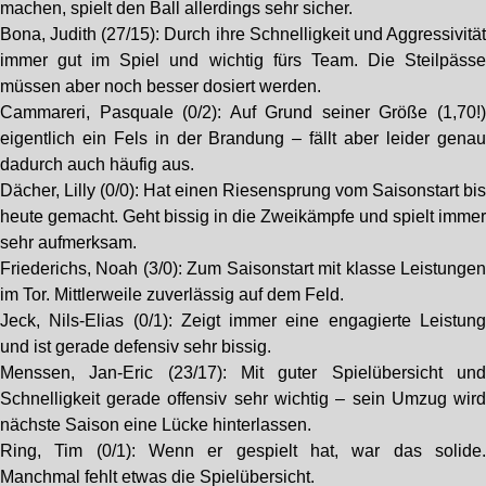
machen, spielt den Ball allerdings sehr sicher.
Bona, Judith (27/15): Durch ihre Schnelligkeit und Aggressivitä
immer gut im Spiel und wichtig fürs Team. Die Steilpäss
müssen aber noch besser dosiert werden.
Cammareri, Pasquale (0/2): Auf Grund seiner Größe (1,70!
eigentlich ein Fels in der Brandung – fällt aber leider gena
dadurch auch häufig aus.
Dächer, Lilly (0/0): Hat einen Riesensprung vom Saisonstart bi
heute gemacht. Geht bissig in die Zweikämpfe und spielt imme
sehr aufmerksam.
Friederichs, Noah (3/0): Zum Saisonstart mit klasse Leistunge
im Tor. Mittlerweile zuverlässig auf dem Feld.
Jeck, Nils-Elias (0/1): Zeigt immer eine engagierte Leistun
und ist gerade defensiv sehr bissig.
Menssen, Jan-Eric (23/17): Mit guter Spielübersicht un
Schnelligkeit gerade offensiv sehr wichtig – sein Umzug wir
nächste Saison eine Lücke hinterlassen.
Ring, Tim (0/1): Wenn er gespielt hat, war das solide
Manchmal fehlt etwas die Spielübersicht.