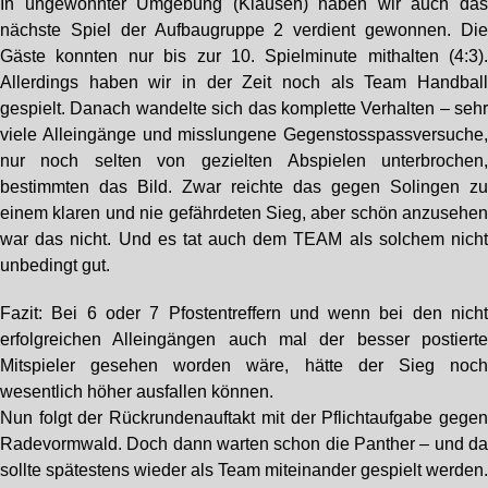
In ungewohnter Umgebung (Klausen) haben wir auch da
nächste Spiel der Aufbaugruppe 2 verdient gewonnen. Di
Gäste konnten nur bis zur 10. Spielminute mithalten (4:3)
Allerdings haben wir in der Zeit noch als Team Handbal
gespielt. Danach wandelte sich das komplette Verhalten – seh
viele Alleingänge und misslungene Gegenstosspassversuche
nur noch selten von gezielten Abspielen unterbrochen
bestimmten das Bild. Zwar reichte das gegen Solingen z
einem klaren und nie gefährdeten Sieg, aber schön anzusehe
war das nicht. Und es tat auch dem TEAM als solchem nich
unbedingt gut.
Fazit: Bei 6 oder 7 Pfostentreffern und wenn bei den nich
erfolgreichen Alleingängen auch mal der besser postiert
Mitspieler gesehen worden wäre, hätte der Sieg noc
wesentlich höher ausfallen können.
Nun folgt der Rückrundenauftakt mit der Pflichtaufgabe gege
Radevormwald. Doch dann warten schon die Panther – und d
sollte spätestens wieder als Team miteinander gespielt werden.