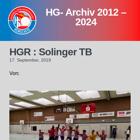
Skip
HG- Archiv 2012 –
to
content
2024
HGR : Solinger TB
17. September, 2019
Von: