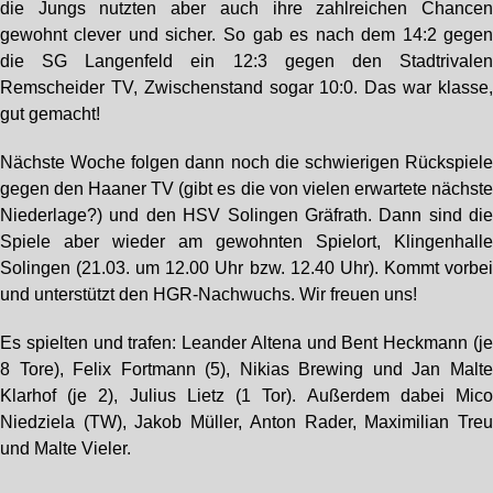
die Jungs nutzten aber auch ihre zahlreichen Chance
gewohnt clever und sicher. So gab es nach dem 14:2 gege
die SG Langenfeld ein 12:3 gegen den Stadtrivale
Remscheider TV, Zwischenstand sogar 10:0. Das war klasse
gut gemacht!
Nächste Woche folgen dann noch die schwierigen Rückspiel
gegen den Haaner TV (gibt es die von vielen erwartete nächst
Niederlage?) und den HSV Solingen Gräfrath. Dann sind di
Spiele aber wieder am gewohnten Spielort, Klingenhall
Solingen (21.03. um 12.00 Uhr bzw. 12.40 Uhr). Kommt vorbe
und unterstützt den HGR-Nachwuchs. Wir freuen uns!
Es spielten und trafen: Leander Altena und Bent Heckmann (j
8 Tore), Felix Fortmann (5), Nikias Brewing und Jan Malt
Klarhof (je 2), Julius Lietz (1 Tor). Außerdem dabei Mic
Niedziela (TW), Jakob Müller, Anton Rader, Maximilian Tre
und Malte Vieler.