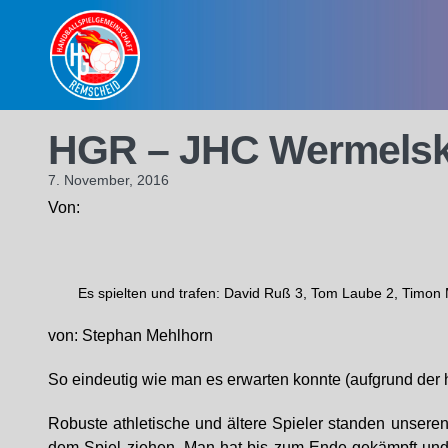
Skip
to
content
HGR – JHC Wermelsk
7. November, 2016
Von:
Es spielten und trafen: David Ruß 3, Tom Laube 2, Timon 
von: Stephan Mehlhorn
So eindeutig wie man es erwarten konnte (aufgrund der h
Robuste athletische und ältere Spieler standen unsere
dem Spiel ziehen. Man hat bis zum Ende gekämpft und 