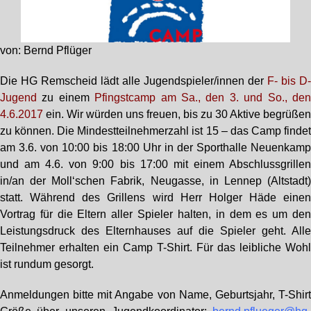
von: Bernd Pflüger
Die HG Remscheid lädt alle Jugendspieler/innen der
F- bis D
Jugend
zu einem
Pfingstcamp am Sa., den 3. und So., de
4.6.2017
ein. Wir würden uns freuen, bis zu 30 Aktive begrüße
zu können. Die Mindestteilnehmerzahl ist 15 – das Camp finde
am 3.6. von 10:00 bis 18:00 Uhr in der Sporthalle Neuenkam
und am 4.6. von 9:00 bis 17:00 mit einem Abschlussgrille
in/an der Moll‘schen Fabrik, Neugasse, in Lennep (Altstadt
statt. Während des Grillens wird Herr Holger Häde eine
Vortrag für die Eltern aller Spieler halten, in dem es um de
Leistungsdruck des Elternhauses auf die Spieler geht. All
Teilnehmer erhalten ein Camp T-Shirt. Für das leibliche Woh
ist rundum gesorgt.
Anmeldungen bitte mit Angabe von Name, Geburtsjahr, T-Shir