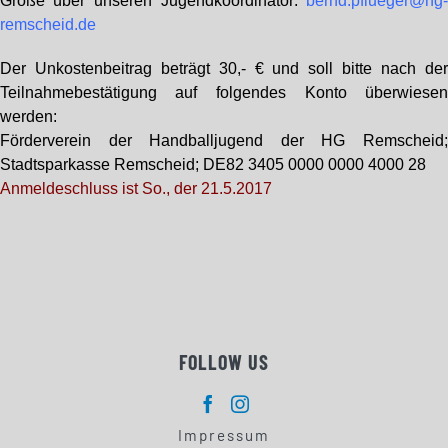
Größe über unseren Jugendkoordinator:
bernd.pflueger@hg
remscheid.de
Der Unkostenbeitrag beträgt 30,- € und soll bitte nach de
Teilnahmebestätigung auf folgendes Konto überwiese
werden:
Förderverein der Handballjugend der HG Remscheid
Stadtsparkasse Remscheid; DE82 3405 0000 0000 4000 28
Anmeldeschluss ist So., der 21.5.2017
FOLLOW US
Impressum