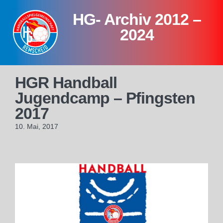
Skip
HG- Archiv 2012 –
to
content
2024
HGR Handball
Jugendcamp – Pfingsten
2017
10. Mai, 2017