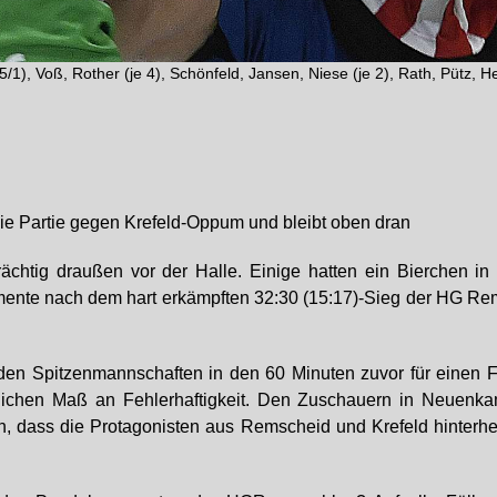
5/1), Voß, Rother (je 4), Schönfeld, Jansen, Niese (je 2), Rath, Pütz, H
die Partie gegen Krefeld-Oppum und bleibt oben dran
rächtig draußen vor der Halle. Einige hatten ein Bierchen 
nte nach dem hart erkämpften 32:30 (15:17)-Sieg der HG Rem
iden Spitzenmannschaften in den 60 Minuten zuvor für einen Figh
lichen Maß an Fehlerhaftigkeit. Den Zuschauern in Neuenk
, dass die Protagonisten aus Remscheid und Krefeld hinter