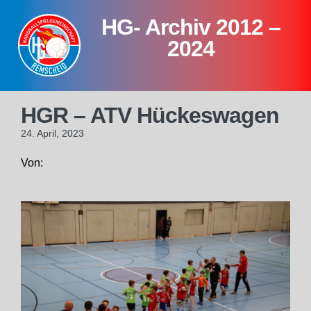
Skip
HG- Archiv 2012 –
to
content
2024
HGR – ATV Hückeswagen
24. April, 2023
Von: