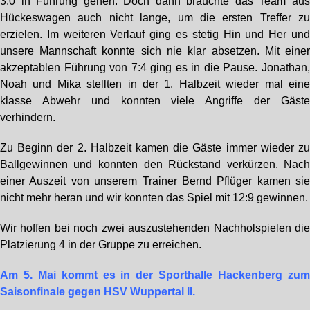
3:0 in Führung gehen. Doch dann brauchte das Team au
Hückeswagen auch nicht lange, um die ersten Treffer z
erzielen. Im weiteren Verlauf ging es stetig Hin und Her un
unsere Mannschaft konnte sich nie klar absetzen. Mit eine
akzeptablen Führung von 7:4 ging es in die Pause. Jonathan
Noah und Mika stellten in der 1. Halbzeit wieder mal ein
klasse Abwehr und konnten viele Angriffe der Gäst
verhindern.
Zu Beginn der 2. Halbzeit kamen die Gäste immer wieder z
Ballgewinnen und konnten den Rückstand verkürzen. Nac
einer Auszeit von unserem Trainer Bernd Pflüger kamen si
nicht mehr heran und wir konnten das Spiel mit 12:9 gewinnen.
Wir hoffen bei noch zwei auszustehenden Nachholspielen di
Platzierung 4 in der Gruppe zu erreichen.
Am 5. Mai kommt es in der Sporthalle Hackenberg zu
Saisonfinale gegen HSV Wuppertal II.