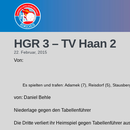
Skip
to
content
HGR 3 – TV Haan 2
22. Februar, 2015
Von:
Es spielten und trafen: Adamek (7), Reisdorf (5), Stausber
von: Daniel Behle
Niederlage gegen den Tabellenführer
Die Dritte verliert ihr Heimspiel gegen Tabellenführer au