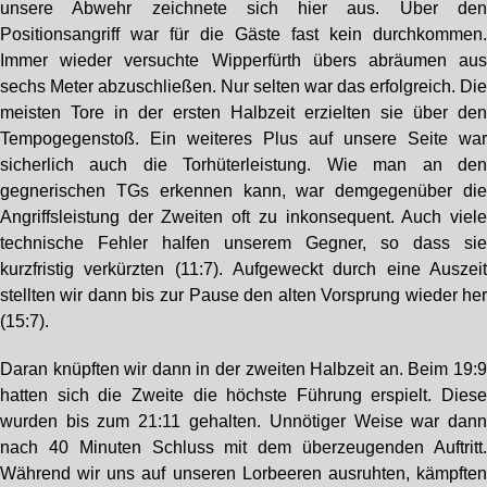
unsere Abwehr zeichnete sich hier aus. Über de
Positionsangriff war für die Gäste fast kein durchkommen
Immer wieder versuchte Wipperfürth übers abräumen au
sechs Meter abzuschließen. Nur selten war das erfolgreich. Di
meisten Tore in der ersten Halbzeit erzielten sie über de
Tempogegenstoß. Ein weiteres Plus auf unsere Seite wa
sicherlich auch die Torhüterleistung. Wie man an de
gegnerischen TGs erkennen kann, war demgegenüber di
Angriffsleistung der Zweiten oft zu inkonsequent. Auch viel
technische Fehler halfen unserem Gegner, so dass si
kurzfristig verkürzten (11:7). Aufgeweckt durch eine Auszei
stellten wir dann bis zur Pause den alten Vorsprung wieder he
(15:7).
Daran knüpften wir dann in der zweiten Halbzeit an. Beim 19:
hatten sich die Zweite die höchste Führung erspielt. Dies
wurden bis zum 21:11 gehalten. Unnötiger Weise war dan
nach 40 Minuten Schluss mit dem überzeugenden Auftritt
Während wir uns auf unseren Lorbeeren ausruhten, kämpfte