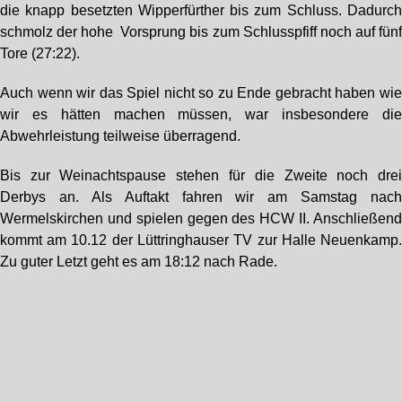
die knapp besetzten Wipperfürther bis zum Schluss. Dadurc
schmolz der hohe Vorsprung bis zum Schlusspfiff noch auf fün
Tore (27:22).
Auch wenn wir das Spiel nicht so zu Ende gebracht haben wi
wir es hätten machen müssen, war insbesondere di
Abwehrleistung teilweise überragend.
Bis zur Weinachtspause stehen für die Zweite noch dre
Derbys an. Als Auftakt fahren wir am Samstag nac
Wermelskirchen und spielen gegen des HCW II. Anschließen
kommt am 10.12 der Lüttringhauser TV zur Halle Neuenkamp
Zu guter Letzt geht es am 18:12 nach Rade.