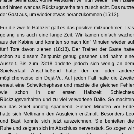
Partie bemerkbar. Vorne verwarfen wir nun wieder mehr Bäll
und hinten war das Rückzugsverhalten zu schlecht. Das nutzt
der Gast aus, um wieder etwas heranzukommen (15:12).
Für die zweite Halbzeit galt es das positive mitzunehmen. Da
gelang uns auch eine lange Zeit. Wir kamen einfach wache
aus der Kabine und konnten so nach fünf Minuten wieder au
fünf Tore davon ziehen (18:13). Der Trainer der Gäste hatt
schon zu diesem Zeitpunkt genug gesehen und nahm ein
Auszeit. Bis zum 23:18 änderte jedoch sich wenig an de
Spielverlauf. Anschließend hatte der ein oder ander
möglicherweise ein Déjà-Vu. Auf jeden Fall hatte die Zweit
erneut eine Schwächephase und machte die gleichen Fehle
wie schon in der ersten Halbzeit. Schlechte
Rückzugsverhalten und zu viel verworfene Bälle. So machte
wir das Spiel unnötig spannend. Sieben Minuten vor End
hatte sich Mettmann den Ausgleich erkämpft. Besonders Le
und Basti konnte sich jetzt auszeichnen. Sie behielten di
Ruhe und zeigten sich im Abschluss nervenstark. So zogen wi