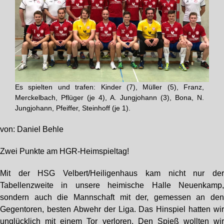
Es spielten und trafen: Kinder (7), Müller (5), Franz,
Merckelbach, Pflüger (je 4), A. Jungjohann (3), Bona, N.
Jungjohann, Pfeiffer, Steinhoff (je 1).
von: Daniel Behle
Zwei Punkte am HGR-Heimspieltag!
Mit der HSG Velbert/Heiligenhaus kam nicht nur de
Tabellenzweite in unsere heimische Halle Neuenkamp
sondern auch die Mannschaft mit der, gemessen an de
Gegentoren, besten Abwehr der Liga. Das Hinspiel hatten wi
unglücklich mit einem Tor verloren. Den Spieß wollten wi