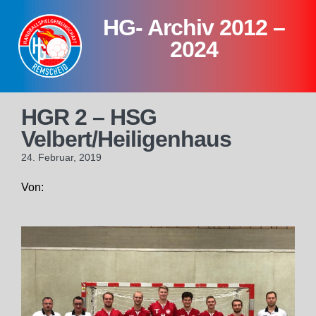
Skip
HG- Archiv 2012 –
to
content
2024
HGR 2 – HSG
Velbert/Heiligenhaus
24. Februar, 2019
Von: