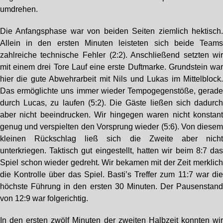
umdrehen.
Die Anfangsphase war von beiden Seiten ziemlich hektisch
Allein in den ersten Minuten leisteten sich beide Team
zahlreiche technische Fehler (2:2). Anschließend setzten wi
mit einem drei Tore Lauf eine erste Duftmarke. Grundstein wa
hier die gute Abwehrarbeit mit Nils und Lukas im Mittelblock
Das ermöglichte uns immer wieder Tempogegenstöße, gerad
durch Lucas, zu laufen (5:2). Die Gäste ließen sich dadurc
aber nicht beeindrucken. Wir hingegen waren nicht konstan
genug und verspielten den Vorsprung wieder (5:6). Von diese
kleinen Rückschlag ließ sich die Zweite aber nich
unterkriegen. Taktisch gut eingestellt, hatten wir beim 8:7 da
Spiel schon wieder gedreht. Wir bekamen mit der Zeit merklic
die Kontrolle über das Spiel. Basti’s Treffer zum 11:7 war di
höchste Führung in den ersten 30 Minuten. Der Pausenstan
von 12:9 war folgerichtig.
In den ersten zwölf Minuten der zweiten Halbzeit konnten wi