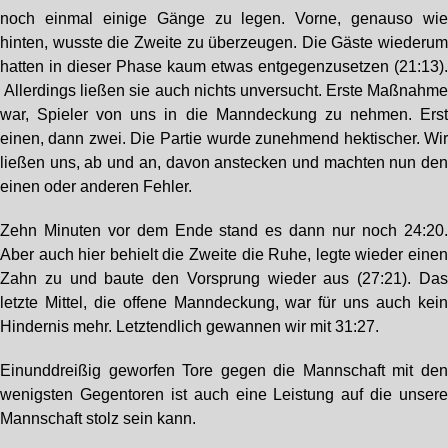
noch einmal einige Gänge zu legen. Vorne, genauso wi
hinten, wusste die Zweite zu überzeugen. Die Gäste wiederu
hatten in dieser Phase kaum etwas entgegenzusetzen (21:13)
Allerdings ließen sie auch nichts unversucht. Erste Maßnahm
war, Spieler von uns in die Manndeckung zu nehmen. Ers
einen, dann zwei. Die Partie wurde zunehmend hektischer. Wi
ließen uns, ab und an, davon anstecken und machten nun de
einen oder anderen Fehler.
Zehn Minuten vor dem Ende stand es dann nur noch 24:20
Aber auch hier behielt die Zweite die Ruhe, legte wieder eine
Zahn zu und baute den Vorsprung wieder aus (27:21). Da
letzte Mittel, die offene Manndeckung, war für uns auch kei
Hindernis mehr. Letztendlich gewannen wir mit 31:27.
Einunddreißig geworfen Tore gegen die Mannschaft mit de
wenigsten Gegentoren ist auch eine Leistung auf die unser
Mannschaft stolz sein kann.