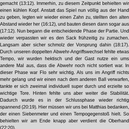
gemacht (13:12). Immerhin, zu diesem Zeitpunkt behielten wi
einen kühlen Kopf. Anstatt das Spiel nun völlig aus der Han
zu geben, legten wir wieder einen Zahn zu, stellten den alte
Abstand wieder her (16:12), und bauten diesen dann sogar au
(17:12). Nun begann die entscheidende Phase der Partie. Un
wieder verpassten wir es den Sack frühzeitig zu zumachen
Langsam aber sicher schmolz der Vorsprung dahin (18:17)
Durch unseren doppelten Abwehr-Angriffswechsel fehlte etwa
Tempo, wir wurden hektisch und der Gast nutze ein um
andere Mal aus, dass die Abwehr noch nicht sortiert war. I
dieser Phase war Flo sehr wichtig. Als uns im Angriff nicht
mehr gelang und wir einen nach dem anderen Ball verwarfen
tankte er sich zweimal individuell super durch und erzielte s
wichtige Tore. Hinten fehlte uns aber weiter die Stabilität
Dadurch wurde es in der Schlussphase wieder richti
spannend (20:19). Hier müssen wir uns bei Matthias bedanken
der einen Siebenmeter und einen Tempogegenstoß hielt. S
behielten wir am Ende knapp aber verdient die Oberhan
(22:20).