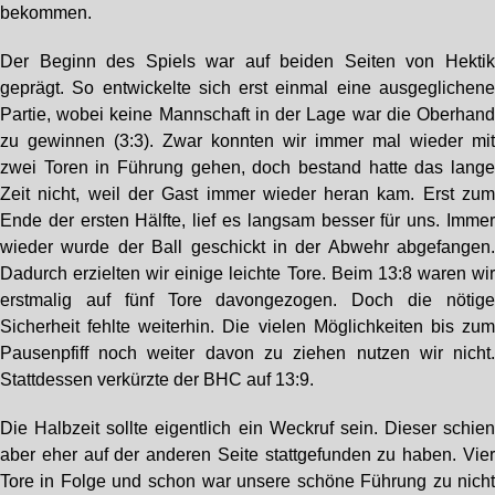
bekommen.
Der Beginn des Spiels war auf beiden Seiten von Hekti
geprägt. So entwickelte sich erst einmal eine ausgeglichen
Partie, wobei keine Mannschaft in der Lage war die Oberhan
zu gewinnen (3:3). Zwar konnten wir immer mal wieder mi
zwei Toren in Führung gehen, doch bestand hatte das lang
Zeit nicht, weil der Gast immer wieder heran kam. Erst zu
Ende der ersten Hälfte, lief es langsam besser für uns. Imme
wieder wurde der Ball geschickt in der Abwehr abgefangen
Dadurch erzielten wir einige leichte Tore. Beim 13:8 waren wi
erstmalig auf fünf Tore davongezogen. Doch die nötig
Sicherheit fehlte weiterhin. Die vielen Möglichkeiten bis zu
Pausenpfiff noch weiter davon zu ziehen nutzen wir nicht
Stattdessen verkürzte der BHC auf 13:9.
Die Halbzeit sollte eigentlich ein Weckruf sein. Dieser schie
aber eher auf der anderen Seite stattgefunden zu haben. Vie
Tore in Folge und schon war unsere schöne Führung zu nich