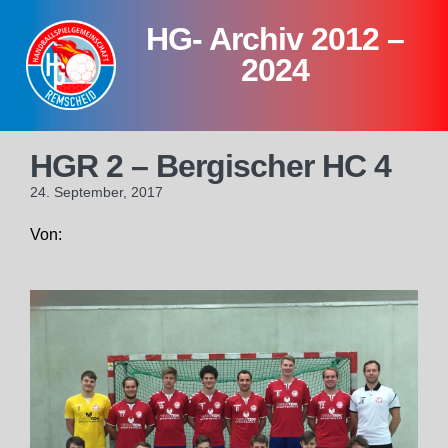
Skip
HG- Archiv 2012 –
to
content
2024
HGR 2 – Bergischer HC 4
24. September, 2017
Von: