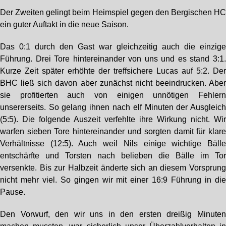
Der Zweiten gelingt beim Heimspiel gegen den Bergischen H
ein guter Auftakt in die neue Saison.
Das 0:1 durch den Gast war gleichzeitig auch die einzig
Führung. Drei Tore hintereinander von uns und es stand 3:1
Kurze Zeit später erhöhte der treffsichere Lucas auf 5:2. De
BHC ließ sich davon aber zunächst nicht beeindrucken. Abe
sie profitierten auch von einigen unnötigen Fehler
unsererseits. So gelang ihnen nach elf Minuten der Ausgleic
(5:5). Die folgende Auszeit verfehlte ihre Wirkung nicht. Wi
warfen sieben Tore hintereinander und sorgten damit für klar
Verhältnisse (12:5). Auch weil Nils einige wichtige Bäll
entschärfte und Torsten nach belieben die Bälle im To
versenkte. Bis zur Halbzeit änderte sich an diesem Vorsprun
nicht mehr viel. So gingen wir mit einer 16:9 Führung in di
Pause.
Den Vorwurf, den wir uns in den ersten dreißig Minute