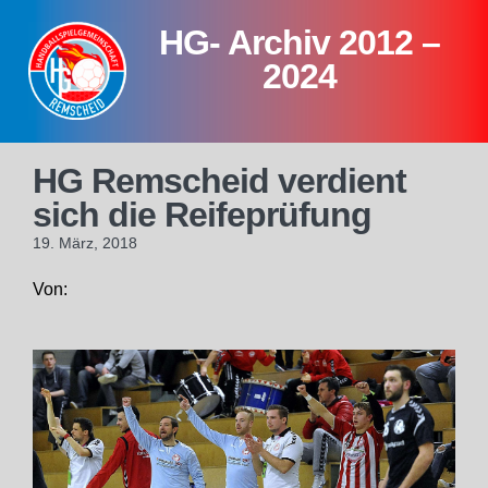
Skip
HG- Archiv 2012 –
to
content
2024
HG Remscheid verdient
sich die Reifeprüfung
19. März, 2018
Von: