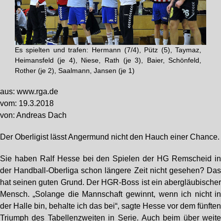
Es spielten und trafen: Hermann (7/4), Pütz (5), Taymaz,
Heimansfeld (je 4), Niese, Rath (je 3), Baier, Schönfeld,
Rother (je 2), Saalmann, Jansen (je 1)
aus: www.rga.de
vom: 19.3.2018
von: Andreas Dach
Der Oberligist lässt Angermund nicht den Hauch einer Chance.
Sie haben Ralf Hesse bei den Spielen der HG Remscheid i
der Handball-Oberliga schon längere Zeit nicht gesehen? Da
hat seinen guten Grund. Der HGR-Boss ist ein abergläubische
Mensch. „Solange die Mannschaft gewinnt, wenn ich nicht i
der Halle bin, behalte ich das bei“, sagte Hesse vor dem fünfte
Triumph des Tabellenzweiten in Serie. Auch beim über weit