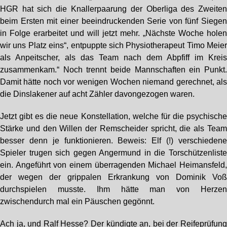
HGR hat sich die Knallerpaarung der Oberliga des Zweite
beim Ersten mit einer beeindruckenden Serie von fünf Siege
in Folge erarbeitet und will jetzt mehr. „Nächste Woche hole
wir uns Platz eins“, entpuppte sich Physiotherapeut Timo Meie
als Anpeitscher, als das Team nach dem Abpfiff im Krei
zusammenkam.“ Noch trennt beide Mannschaften ein Punkt
Damit hätte noch vor wenigen Wochen niemand gerechnet, al
die Dinslakener auf acht Zähler davongezogen waren.
Jetzt gibt es die neue Konstellation, welche für die psychisch
Stärke und den Willen der Remscheider spricht, die als Tea
besser denn je funktionieren. Beweis: Elf (!) verschieden
Spieler trugen sich gegen Angermund in die Torschützenlist
ein. Angeführt von einem überragenden Michael Heimansfeld
der wegen der grippalen Erkrankung von Dominik Vo
durchspielen musste. Ihm hätte man von Herze
zwischendurch mal ein Päuschen gegönnt.
Ach ja, und Ralf Hesse? Der kündigte an, bei der Reifeprüfun