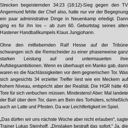
Strecken begeisternden 34:23 (18:12)-Sieg gegen den T
Angermund fehlte der Chef also, hatte nur vor der Begegnun
ein paar administrative Dinge in Neuenkamp erledigt. Dan
ging es für ihn los – ab zum 60. Geburtstag seines alte
Hastener Handballkumpels Klaus Jungjohann.
Ohne den mitfiebernden Ralf Hesse auf der Tribün
schwangen sich die Remscheider zu einer phasenweise gan
starken Leistung auf und untermauerten ihr
Aufstiegsambitionen. Wenn es überhaupt ein Manko gab, dan
waren es die Nachlässigkeiten vor dem gegnerischen Tor. Wa
sich angesichts 34 erzielter Treffer liest wie ein Meckern au
hohem Niveau, entspricht aber der Realität. Die HGR hätte 4
Tore für sich verbuchen müssen. Mindestens! Aber: Mal landet
der Ball über dem Tor, dann am Bein des Torhüters, schließlic
auch an Latte und Pfosten. Da war Leichtfertigkeit im Spiel.
„Das dürfen wir uns nächste Woche aber nicht erlauben“, sagt
Trainer Lukas Steinhoff. „Dinslaken bestraft das sofort.“ Ja, di