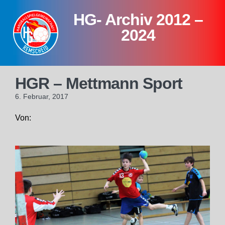
Skip
HG- Archiv 2012 –
to
content
2024
HGR – Mettmann Sport
6. Februar, 2017
Von: