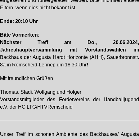
eingesehen und runtergeladen werden. Bitte informiert ander
Eltern, wenn dies nicht bekannt ist.
Ende: 20:10 Uhr
Bitte Vormerken:
Nächster Treff am
Do., 20.06.2024
Jahreshauptversammlung mit Vorstandswahlen
i
Backhaus der Augusta Hardt Horizonte (AHH), Sauerbronnstr
8a in Remscheid-Lennep um 18:30 Uhr
!
Mit freundlichen Grüßen
Thomas, Sladi, Wolfgang und Holger
Vorstandsmitglieder des Fördervereins der Handballjugen
e.V. der HG LTG/HTVRemscheid
————————————————————————————
Unser Treff im schönen Ambiente des Backhauses/ August