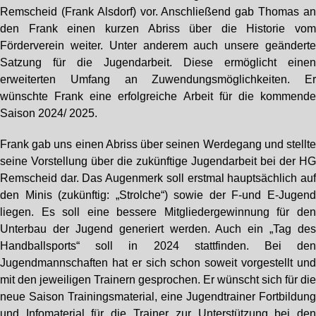
Remscheid (Frank Alsdorf) vor. Anschließend gab Thomas a
den Frank einen kurzen Abriss über die Historie vo
Förderverein weiter. Unter anderem auch unsere geändert
Satzung für die Jugendarbeit. Diese ermöglicht eine
erweiterten Umfang an Zuwendungsmöglichkeiten. E
wünschte Frank eine erfolgreiche Arbeit für die kommend
Saison 2024/ 2025.
Frank gab uns einen Abriss über seinen Werdegang und stellt
seine Vorstellung über die zukünftige Jugendarbeit bei der H
Remscheid dar. Das Augenmerk soll erstmal hauptsächlich au
den Minis (zukünftig: „Strolche“) sowie der F-und E-Jugen
liegen. Es soll eine bessere Mitgliedergewinnung für de
Unterbau der Jugend generiert werden. Auch ein „Tag de
Handballsports“ soll in 2024 stattfinden. Bei de
Jugendmannschaften hat er sich schon soweit vorgestellt un
mit den jeweiligen Trainern gesprochen. Er wünscht sich für di
neue Saison Trainingsmaterial, eine Jugendtrainer Fortbildun
und Infomaterial für die Trainer zur Unterstützung bei de