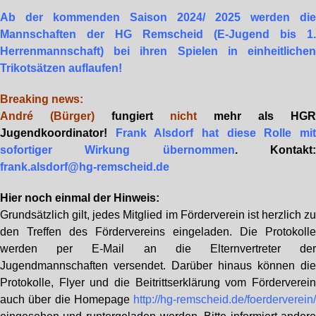
Ab der kommenden Saison 2024/ 2025 werden di
Mannschaften der HG Remscheid (E-Jugend bis 1
Herrenmannschaft) bei ihren Spielen in einheitliche
Trikotsätzen auflaufen!
Breaking news:
André (Bürger)
fungiert
nicht
mehr als HG
Jugendkoordinator!
Frank Alsdorf hat diese Rolle mi
sofortiger Wirkung übernommen
.
Kontakt
frank.alsdorf@hg-remscheid.de
Hier noch einmal der Hinweis:
Grundsätzlich gilt, jedes Mitglied im Förderverein ist herzlich z
den Treffen des Fördervereins eingeladen. Die Protokoll
werden per E-Mail an die Elternvertreter de
Jugendmannschaften versendet. Darüber hinaus können di
Protokolle, Flyer und die Beitrittserklärung vom Förderverei
auch über die Homepage
http://hg-remscheid.de/foerderverein