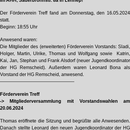
im AHH, Sauerbronnstr. 8a in Lennep!
Der Förderverein Treff fand am Donnerstag, den 16.05.202
statt.
Beginn: 18:55 Uhr
Anwesend waren:
Die Mitglieder des (erweiterten) Förderverein Vorstands: Sladi
Holger, Martin, Ulrike, Thomas und Wolfgang sowie Katrin
Kai, Jan, Stephan und Frank Alsdorf (neuer Jugendkoordinato
der HG Remscheid). Außerdem waren Leonard Bona al
Vorstand der HG Remscheid, anwesend.
————————————————
Förderverein Treff
-> Mitgliederversammlung mit Vorstandswahlen a
20.06.2024
Thomas eröffnete die Sitzung und begrüßte alle Anwesenden
Danach stellte Leonard den neuen Jugendkoordinator der H