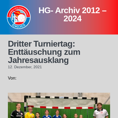
Skip
HG- Archiv 2012 –
to
content
2024
Dritter Turniertag:
Enttäuschung zum
Jahresausklang
12. Dezember, 2021
Von: