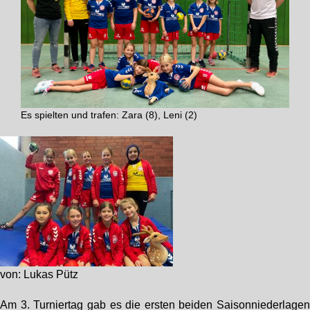
Es spielten und trafen: Zara (8), Leni (2)
von: Lukas Pütz
Am 3. Turniertag gab es die ersten beiden Saisonniederlage