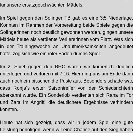
für unsere ersatzgeschwächten Mädels.
Im Spiel gegen den Solinger TB gab es eine 3:5 Niederlage
Konnten im Rahmen der Vorbereitung beide Spiele gegen di
Solingerinnen noch deutlich gewonnen werden, gingen unser
Mädels heute als verdiente Verliererinnen vom Platz. Was sic
in der Trainingswoche an Unaufmerksamkeiten angedeute
hatte, zog sich wie ein roter Faden durchs Spiel.
Im 2. Spiel gegen den BHC waren wir körperlich deutlic
unterlegen und verloren mit 7:16. Hier ging uns am Ende dan
auch noch ein bisschen die Puste aus. Besonders schade war
dass Ronja‘s erster Saisontreffer von der Schiedsrichteri
aberkannt wurde. Ein Sonderlob verdienten sich Rana im To
und Zara im Angriff, die deutlichere Ergebnisse verhinder
konnten.
Heute hat sich gezeigt, dass wir in jedem Spiel eine gut
Leistung benötigen, wenn wir eine Chance auf den Sieg habe