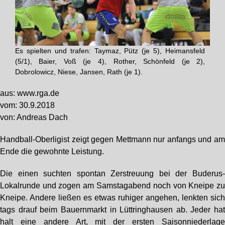
Es spielten und trafen: Taymaz, Pütz (je 5), Heimansfeld
(5/1), Baier, Voß (je 4), Rother, Schönfeld (je 2),
Dobrolowicz, Niese, Jansen, Rath (je 1).
aus: www.rga.de
vom: 30.9.2018
von: Andreas Dach
Handball-Oberligist zeigt gegen Mettmann nur anfangs und a
Ende die gewohnte Leistung.
Die einen suchten spontan Zerstreuung bei der Buderus
Lokalrunde und zogen am Samstagabend noch von Kneipe z
Kneipe. Andere ließen es etwas ruhiger angehen, lenkten sic
tags drauf beim Bauernmarkt in Lüttringhausen ab. Jeder ha
halt eine andere Art, mit der ersten Saisonniederlag