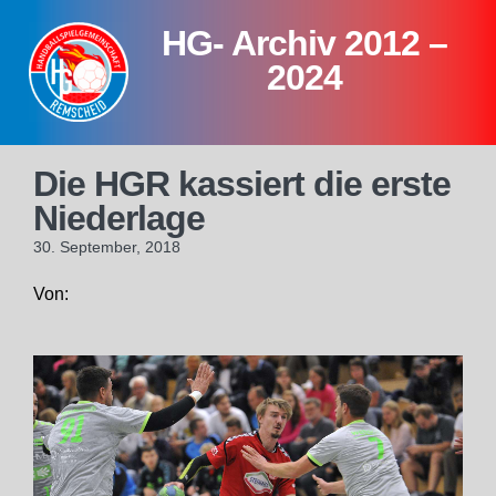
Skip
HG- Archiv 2012 –
to
content
2024
Die HGR kassiert die erste
Niederlage
30. September, 2018
Von: