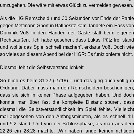
umzugehen. Die wäre mit etwas Glück zu vermeiden gewesen.
Als die HG Remscheid rund 30 Sekunden vor Ende der Parti
gegen Mettmann-Sport in Ballbesitz kam, landete ein Pass vo
Dominik Voß in den Händen der Gäste statt beim eigene
Rechtsaußen. „Ich habe gesehen, dass Lukas Pütz frei stan
und wollte das Spiel schnell machen“, erklärte Voß. Doch wi
so vieles an diesem Abend bei der HGR: Es funktionierte nicht.
Diesmal fehlt die Selbstverständlichkeit
So blieb es beim 31:32 (15:18) – und das ging auch völlig i
Ordnung. Dabei muss man den Remscheidern bescheinigen
dass sie sich in keiner Phase aufgegeben haben. Und doc
konnte man über fast die komplette Distanz spüren, das
diesmal die Selbstverständlichkeit im Spiel fehlte. Vielleich
mal abgesehen von den Anfangsminuten, als es schnell 4:
und 5:2 stand. Und von der Schlussphase, als man aus de
22:26 ein 28:28 machte. „Wir haben lange keinen richtige