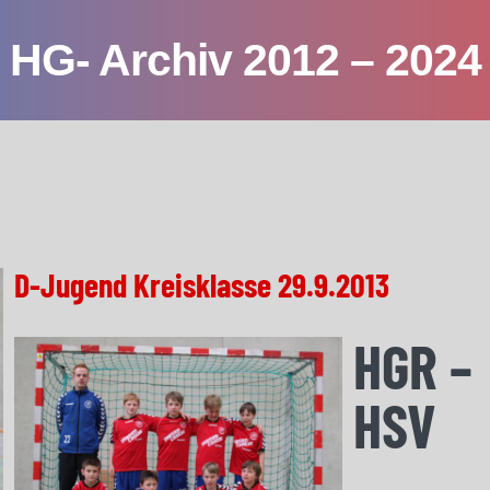
HG- Archiv 2012 – 2024
D-Jugend Kreisklasse 29.9.2013
HGR –
HSV