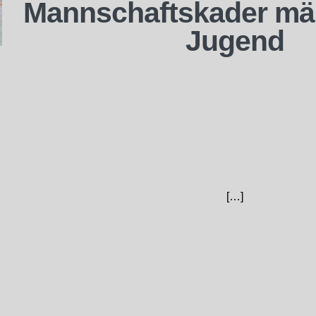
Mannschaftskader män
Jugend
[…]