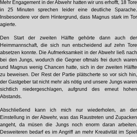
Mehr Engagement in der Abwehr hatten wir uns erhofft, 18 Tor
in 25 Minuten sprechen leider eine deutliche Sparache
Insbesondere vor dem Hintergrund, dass Magnus stark im To
agierte.
Den Start der zweiten Hälfte gehörte dann auch de
Heimmannschaft, die sich nun entscheidend auf zehn Tor
absetzen konnte. Die Aufmerksamkeit in der Abwehr ließ nac
bei den Jungs, wodurch die Gegner oftmals frei durch ware
und Magnus wenig Chancen hatte, sich in der zweiten Hälft
zu beweisen. Der Rest der Partie plätscherte so vor sich hin
der Gastgeber tat nicht mehr als nötig und unsere Jungs ware
sichtlich niedergeschlagen, aufgrund des erneut hohe
Abstands.
Abschließend kann ich mich nur wiederholen, an de
Einstellung in der Abwehr, was das Raustreten und Zupacke
angeht, da müsen die Jungs noch enorm daran arbeiten
Desweiteren bedarf es im Angriff an mehr Kreativität im Spie