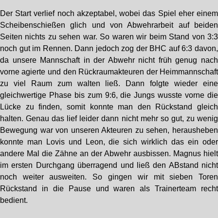
Der Start verlief noch akzeptabel, wobei das Spiel eher eine
Scheibenschießen glich und von Abwehrarbeit auf beide
Seiten nichts zu sehen war. So waren wir beim Stand von 3:
noch gut im Rennen. Dann jedoch zog der BHC auf 6:3 davon
da unsere Mannschaft in der Abwehr nicht früh genug nac
vorne agierte und den Rückraumakteuren der Heimmannschaf
zu viel Raum zum walten ließ. Dann folgte wieder ein
gleichwertige Phase bis zum 9:6, die Jungs wusste vorne di
Lücke zu finden, somit konnte man den Rückstand gleic
halten. Genau das lief leider dann nicht mehr so gut, zu weni
Bewegung war von unseren Akteuren zu sehen, heraushebe
konnte man Lovis und Leon, die sich wirklich das ein ode
andere Mal die Zähne an der Abwehr ausbissen. Magnus hiel
im ersten Durchgang überragend und ließ den ABstand nich
noch weiter ausweiten. So gingen wir mit sieben Tore
Rückstand in die Pause und waren als Trainerteam rech
bedient.