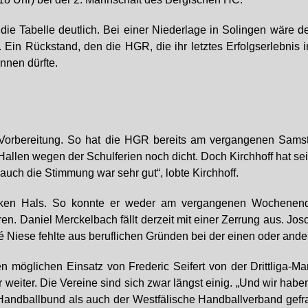
f die Tabelle deutlich. Bei einer Niederlage in Solingen wär
. Ein Rückstand, den die HGR, die ihr letztes Erfolgserlebni
nnen dürfte.
e Vorbereitung. So hat die HGR bereits am vergangenen Sams
 Hallen wegen der Schulferien noch dicht. Doch Kirchhoff hat s
auch die Stimmung war sehr gut“, lobte Kirchhoff.
dicken Hals. So konnte er weder am vergangenen Wochenen
en. Daniel Merckelbach fällt derzeit mit einer Zerrung aus.
iese fehlte aus beruflichen Gründen bei der einen oder ander
möglichen Einsatz von Frederic Seifert von der Drittliga-M
 weiter. Die Vereine sind sich zwar längst einig. „Und wir habe
ndballbund als auch der Westfälische Handballverband gefragt