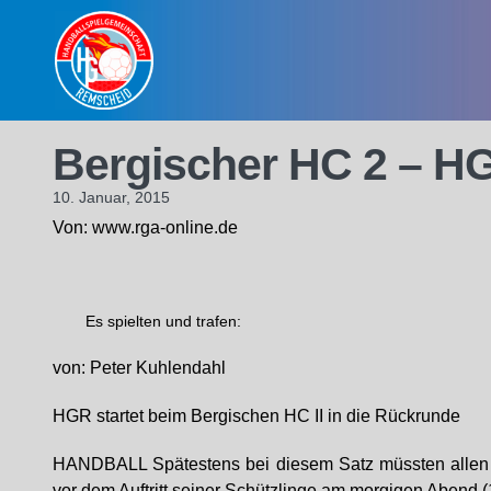
Skip
to
content
Bergischer HC 2 – HG
10. Januar, 2015
Von: www.rga-online.de
Es spielten und trafen:
von: Peter Kuhlendahl
HGR startet beim Bergischen HC II in die Rückrunde
HANDBALL Spätestens bei diesem Satz müssten allen Bet
vor dem Auftritt seiner Schützlinge am morgigen Abend 