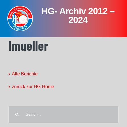
Skip
HG- Archiv 2012 –
to
content
2024
lmueller
Alle Berichte
zurück zur HG-Home
Search
for: